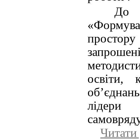
До об
«Формува
простор
запроше
методист
освіти, 
об’єднан
лідер
самовряду
Читати 