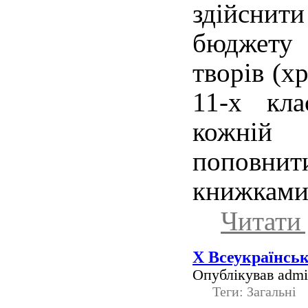
здійснит
бюджету 
творів (х
11-х кла
кожній 
поповнит
книжками
Читати 
Х Всеукраїнськ
Опублікував admin
Теги: Загальні