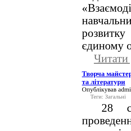
«Взаємо
навчаль
розвитк
єдиному 
Читати 
Творча майстер
та літератури
Опублікував admin
Теги: Загальні
28 
прове