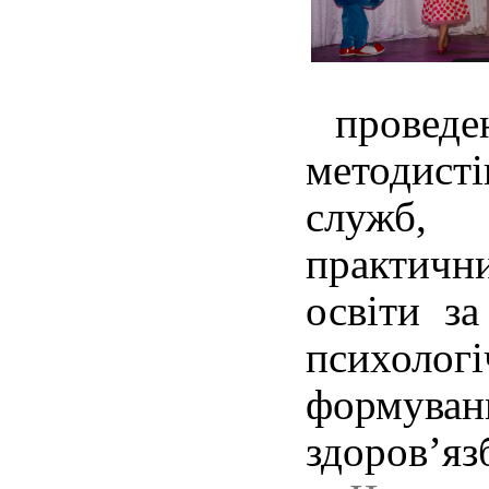
проведен
методис
служб,
практични
освіти з
психол
формуван
здоров’яз