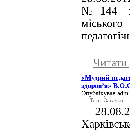
№144 в
міськ
педагогіч
Читати 
«Мудрий педаго
здоров’я» В.О
Опублікував admin
Теги: Загальні
28.08.2
Харківсь