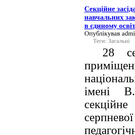
Cекційне засід
навчальних зак
в єдиному осві
Опублікував admin
Теги: Загальні
28 с
приміщ
націона
імені В.
секційн
серпне
педагог