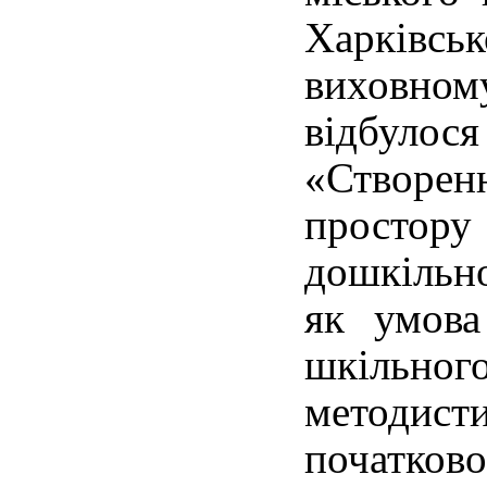
Харків
виховно
відбулос
«Створенн
простору 
дошкільно
як умова
шкільного
методис
початк