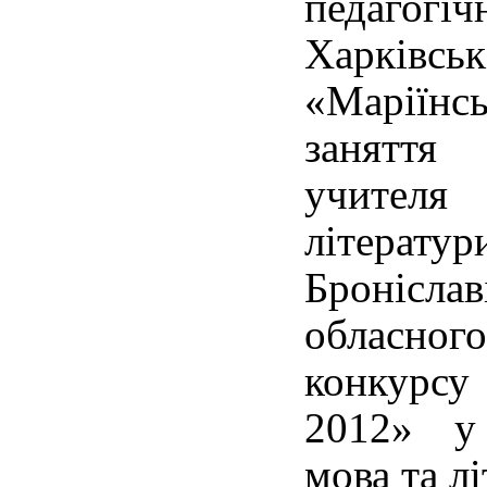
педаго
Харків
«Маріїнсь
заняття
учителя 
літерату
Бронісл
обласного
конкурс
2012» у 
мова та лі