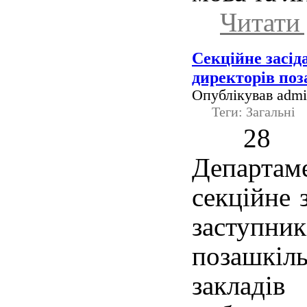
Читати 
Секційне засід
директорів по
Опублікував admin
Теги: Загальні
28 
Департаме
секційне 
заступ
позашк
закладів