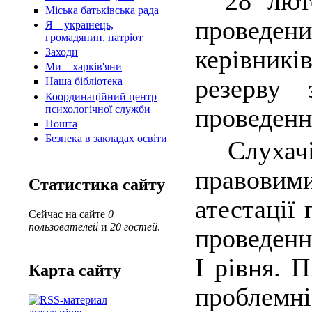
28 люто
Міська батьківська рада
проведе
Я – українець,
громадянин, патріот
керівник
Заходи
Ми – харків'яни
резерву
Наша бібліотека
Координаційний центр
психологічної служби
проведенн
Пошта
Безпека в закладах освіти
Слухачі 
правови
Статистика сайту
атестації
Сейчас на сайте
0
пользователей
и
20 гостей
.
проведен
І рівня. 
Карта сайту
проблемн