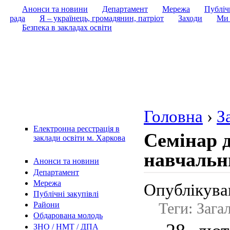
Анонси та новини
Департамент
Мережа
Публічн
рада
Я – українець, громадянин, патріот
Заходи
Ми 
Безпека в закладах освіти
Головна
›
З
Електронна реєстрація в
Семінар 
заклади освіти м. Харкова
навчальни
Анонси та новини
Департамент
Мережа
Опублікував
Публічні закупівлі
Теги: Зага
Райони
Обдарована молодь
ЗНО / НМТ / ДПА