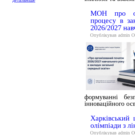
детальніше
МОН про осо
процесу в за
2026/2027 нав
Опублікував
admin
О
формуванні без
інноваційного ос
Харківський 
олімпіади з лі
Опублікував
admin
О