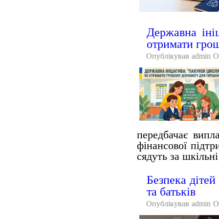
Державна іні
отримати гро
Опублікував
admin
О
передбачає випл
фінансової підтр
сядуть за шкільн
Безпека дітей 
та батьків
Опублікував
admin
О