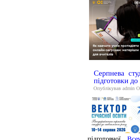
Серпнева сту
підготовки до
Опублікував
admin
О
підготовчої
В
се