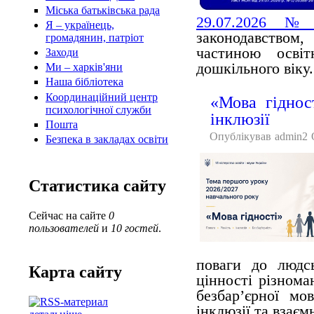
Міська батьківська рада
29.07.2026 № 
Я – українець,
законодавством
громадянин, патріот
частиною осві
Заходи
дошкільного віку.
Ми – харків'яни
Наша бібліотека
Координаційний центр
«Мова гіднос
психологічної служби
інклюзії
Пошта
Опублікував
admin2
Безпека в закладах освіти
Статистика сайту
Сейчас на сайте
0
пользователей
и
10 гостей
.
поваги до людсь
Карта сайту
цінності різнома
безбар’єрної мо
інклюзії та взаєм