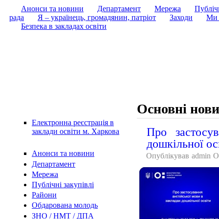
Анонси та новини
Департамент
Мережа
Публічн
рада
Я – українець, громадянин, патріот
Заходи
Ми 
Безпека в закладах освіти
Основні нов
Електронна реєстрація в
Про застосув
заклади освіти м. Харкова
дошкільної ос
Анонси та новини
Опублікував
admin
О
Департамент
Мережа
Публічні закупівлі
Райони
Обдарована молодь
ЗНО / НМТ / ДПА