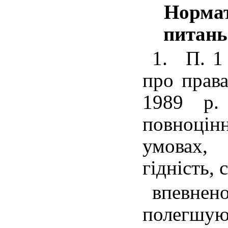
Нормат
питань
1.
П. 1
про права
1989 р.
повноцін
умовах, 
гідність,
впевн
полегшуют