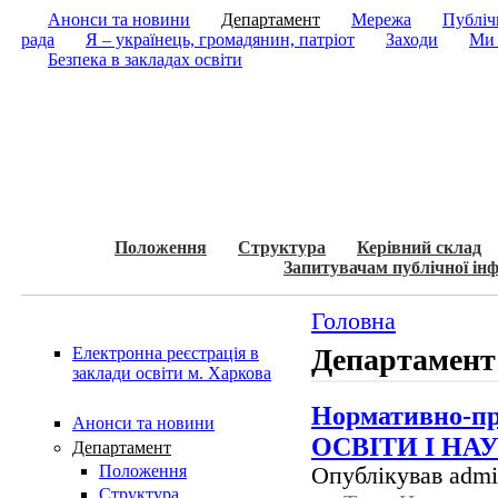
Анонси та новини
Департамент
Мережа
Публічн
рада
Я – українець, громадянин, патріот
Заходи
Ми 
Безпека в закладах освіти
Положення
Структура
Керівний склад
Запитувачам публічної інф
Головна
Департамент
Електронна реєстрація в
заклади освіти м. Харкова
Нормативно-п
Анонси та новини
ОСВІТИ І НА
Департамент
Положення
Опублікував admin
Структура