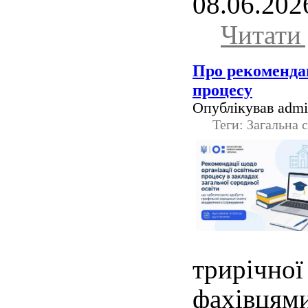
08.06.202
Читати 
Про рекомендац
процесу
Опублікував admin
Теги: Загальна 
трирічно
фахівцями