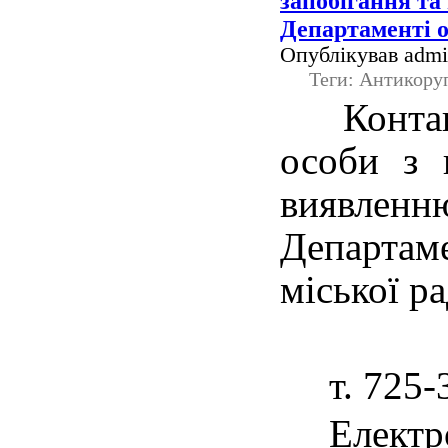
запобігання та
Департаменті о
Опублікував admin
Теги: Антикоруп
Контак
особи з 
виявле
Департаме
міської ра
т. 725-
Електро