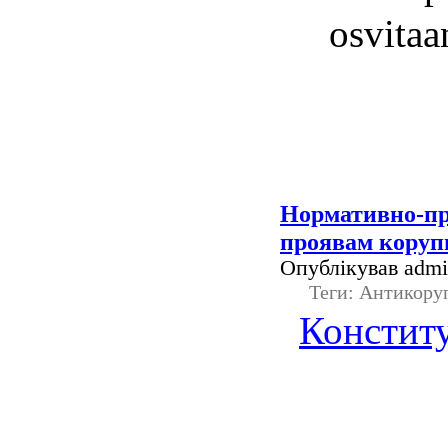
osvitaa
Нормативно-пра
проявам корупц
Опублікував admin
Теги: Антикоруп
Конститу