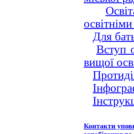
Осві
освітніми
Для бат
Вступ 
вищої осв
Протиді
Інфогра
Інструкц
Контакти уповн