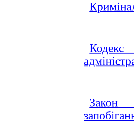
Криміна
Коде
адміністр
Зако
запобіган