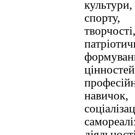
культури
спорту,
творчо
патріо
формув
цінносте
професі
навичо
соціал
самореал
діяльності