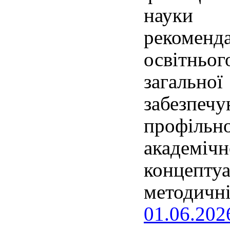
науки У
рекоменд
освітньо
загальної
забезп
профільн
академі
концепту
методичні
01.06.202