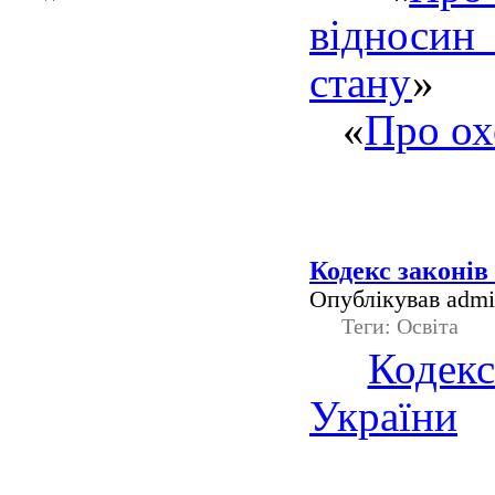
відноси
стану
»
«
Про ох
Кодекс законів
Опублікував admin
Теги: Освiта
Кодек
України