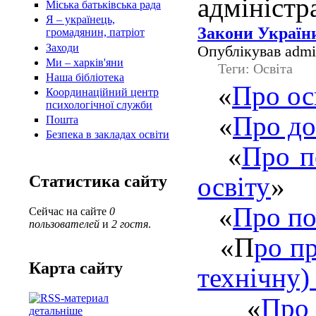
адміністра
Міська батьківська рада
Я – українець,
Закони Україн
громадянин, патріот
Заходи
Опублікував admin
Ми – харків'яни
Теги: Освiта
Наша бібліотека
«
Про ос
Координаційний центр
психологічної служби
«
Про до
Пошта
Безпека в закладах освіти
«
Про п
освіту
»
Статистика сайту
«
Про по
Сейчас на сайте
0
пользователей
и
2 гостя
.
«П
ро п
Карта сайту
технічну)
«
Про 
детальніше