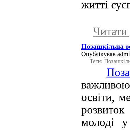
житті сус
Читати 
Позашкільна о
Опублікував admin
Теги: Позашкіль
Поз
важливо
освіти, м
розвиток
молоді у