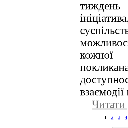
тиждень
ініціа
суспільст
можливо
кожної
покликана
доступн
взаємодії 
Читати 
1
2
3
4