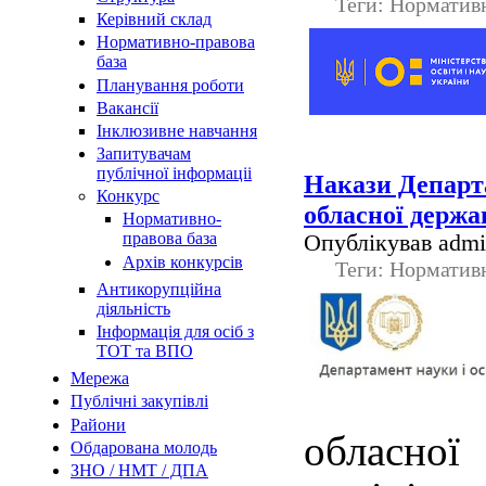
Теги: Норматив
Керівний склад
Нормативно-правова
база
Планування роботи
Вакансії
Інклюзивне навчання
Запитувачам
публічної інформаціі
Накази Департа
Конкурс
обласної держа
Нормативно-
Опублікував admin
правова база
Архів конкурсів
Теги: Норматив
Антикорупційна
діяльність
Інформація для осіб з
ТОТ та ВПО
Мережа
Публічні закупівлі
Райони
облас
Обдарована молодь
ЗНО / НМТ / ДПА