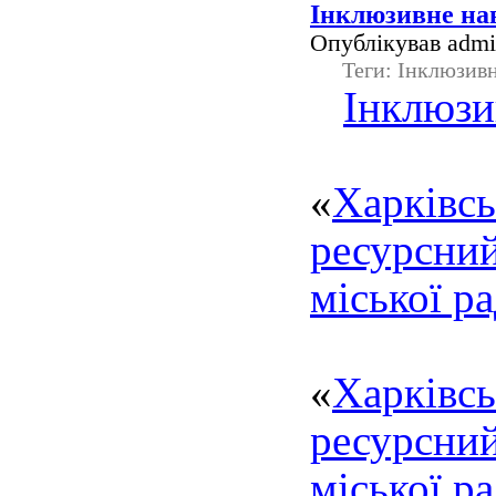
Інклюзивне на
Опублікував admin
Теги: Інклюзив
Інклюзи
Комун
«
Харків
ресурсний
міської р
Комун
«
Харків
ресурсний
міської р