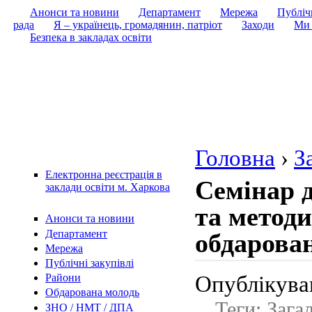
Анонси та новини
Департамент
Мережа
Публічн
рада
Я – українець, громадянин, патріот
Заходи
Ми 
Безпека в закладах освіти
Головна
›
З
Електронна реєстрація в
Семінар д
заклади освіти м. Харкова
та методи
Анонси та новини
Департамент
обдарова
Мережа
Публічні закупівлі
Опублікував
Райони
Обдарована молодь
Теги: Зага
ЗНО / НМТ / ДПА