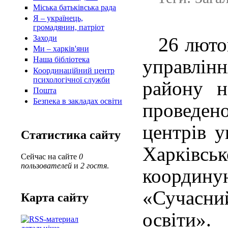
Міська батьківська рада
Я – українець,
громадянин, патріот
2
6 люто
Заходи
Ми – харків'яни
Наша бібліотека
управлінн
Координаційний центр
психологічної служби
району н
Пошта
Безпека в закладах освіти
проведено
центрів у
Статистика сайту
Харківсь
Сейчас на сайте
0
пользователей
и
2 гостя
.
координу
«Сучасний
Карта сайту
освіти».