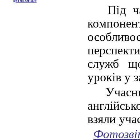
детальніше
Під час
компонен
особливос
перспект
служб що
уроків у 
Учасник
англійськ
взяли учас
Фотозві