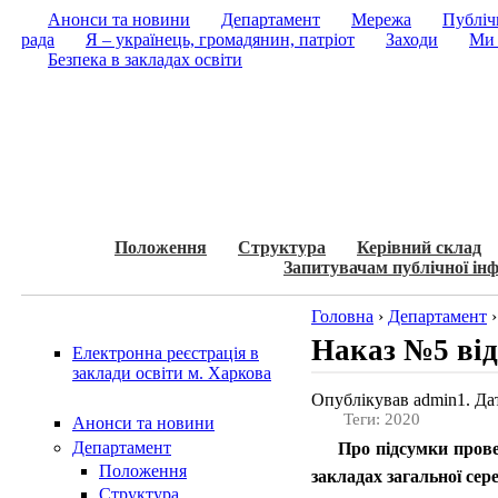
Анонси та новини
Департамент
Мережа
Публічн
рада
Я – українець, громадянин, патріот
Заходи
Ми 
Безпека в закладах освіти
Положення
Структура
Керівний склад
Запитувачам публічної інф
Головна
›
Департамент
Наказ №5 від
Електронна реєстрація в
заклади освіти м. Харкова
Опублікував admin1. Дат
Теги: 2020
Анонси та новини
Департамент
Про підсумки провед
Положення
закладах загальної сер
Структура