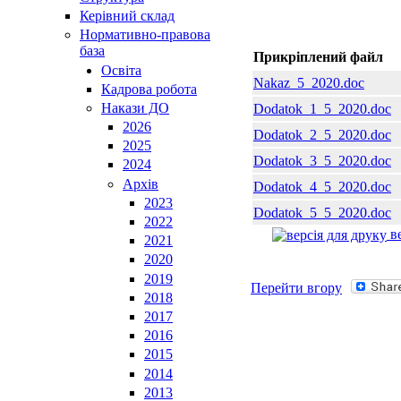
Керівний склад
Нормативно-правова
база
Прикріплений файл
Освiта
Nakaz_5_2020.doc
Кадрова робота
Накази ДО
Dodatok_1_5_2020.doc
2026
Dodatok_2_5_2020.doc
2025
Dodatok_3_5_2020.doc
2024
Архів
Dodatok_4_5_2020.doc
2023
Dodatok_5_5_2020.doc
2022
ве
2021
2020
2019
Перейти вгору
2018
2017
2016
2015
2014
2013