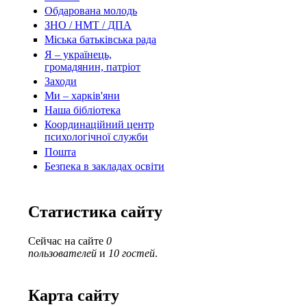
Обдарована молодь
ЗНО / НМТ / ДПА
Міська батьківська рада
Я – українець,
громадянин, патріот
Заходи
Ми – харків'яни
Наша бібліотека
Координаційний центр
психологічної служби
Пошта
Безпека в закладах освіти
Статистика сайту
Сейчас на сайте
0
пользователей
и
10 гостей
.
Карта сайту