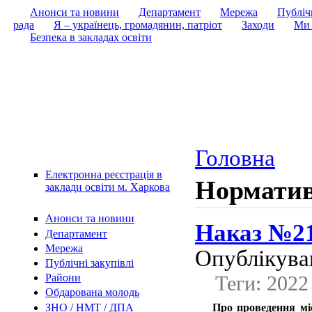
Анонси та новини
Департамент
Мережа
Публічн
рада
Я – українець, громадянин, патріот
Заходи
Ми 
Безпека в закладах освіти
Головна
Електронна реєстрація в
Норматив
заклади освіти м. Харкова
Анонси та новини
Наказ №21
Департамент
Мережа
Опублікував
Публічні закупівлі
Теги: 2022
Райони
Обдарована молодь
ЗНО / НМТ / ДПА
Про проведення місь