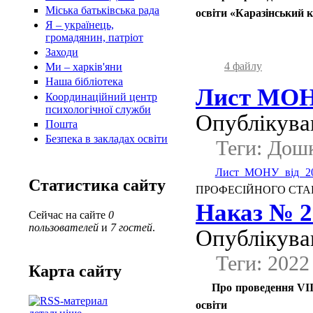
Міська батьківська рада
освіти «Каразінський 
Я – українець,
громадянин, патріот
Заходи
4 файлу
Ми – харків'яни
Наша бібліотека
Лист МОНУ
Координаційний центр
психологічної служби
Опублікував
Пошта
Безпека в закладах освіти
Теги: Дошк
Лист МОНУ від 20
Статистика сайту
ПРОФЕСІЙНОГО СТА
Наказ № 20
Сейчас на сайте
0
пользователей
и
7 гостей
.
Опублікував
Теги: 2022
Карта сайту
Про проведення VІІ 
освіти