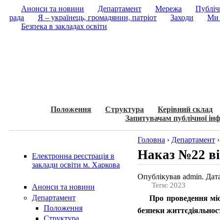
Анонси та новини
Департамент
Мережа
Публічн
рада
Я – українець, громадянин, патріот
Заходи
Ми 
Безпека в закладах освіти
Положення
Структура
Керівний склад
Запитувачам публічної інф
Головна
›
Департамент
Наказ №22 ві
Електронна реєстрація в
заклади освіти м. Харкова
Опублікував admin. Дата
Теги: 2023
Анонси та новини
Департамент
Про проведення місь
Положення
безпеки життєдіяльност
Структура