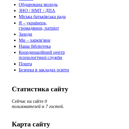
Обдарована молодь
ЗНО / НМТ / ДПА
Міська батьківська рада
Я – українець,
громадянин, патріот
Заходи
Ми – харків'яни
Наша бібліотека
Координаційний центр
психологічної служби
Пошта
Безпека в закладах освіти
Статистика сайту
Сейчас на сайте
0
пользователей
и
7 гостей
.
Карта сайту