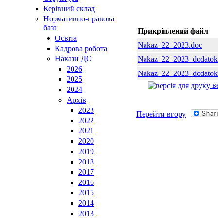
Керівний склад
Нормативно-правова
база
Прикріплений файл
Освiта
Nakaz_22_2023.doc
Кадрова робота
Накази ДО
Nakaz_22_2023_dodatok
2026
Nakaz_22_2023_dodatok
2025
ве
2024
Архів
2023
Перейти вгору
2022
2021
2020
2019
2018
2017
2016
2015
2014
2013