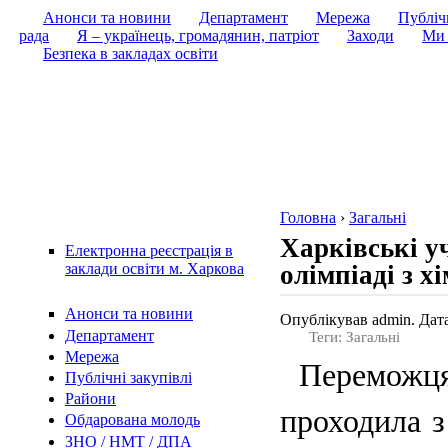
Анонси та новини
Департамент
Мережа
Публічн
рада
Я – українець, громадянин, патріот
Заходи
Ми 
Безпека в закладах освіти
Головна
›
Загальні
Харківські у
Електронна реєстрація в
олімпіаді з хі
заклади освіти м. Харкова
Анонси та новини
Опублікував admin. Дата
Департамент
Теги: Загальні
Мережа
Переможця
Публічні закупівлі
Райони
проходила з
Обдарована молодь
ЗНО / НМТ / ДПА