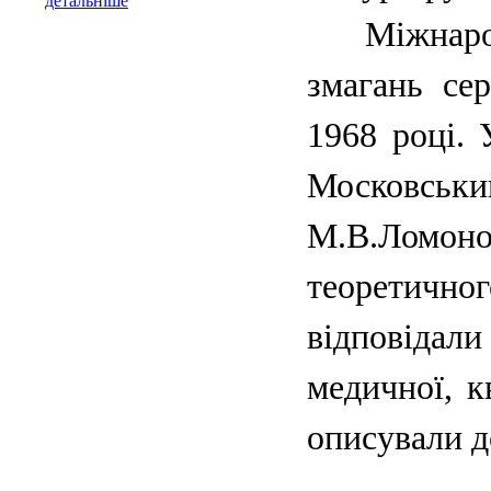
детальніше
Міжнародна
змагань се
1968 році. 
Московсь
М.В.Ломонос
теоретичног
відповідали 
медичної, к
описували д