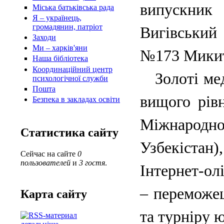
випускник
Міська батьківська рада
Я – українець,
громадянин, патріот
Вигівський
Заходи
Ми – харків'яни
№173 Микит
Наша бібліотека
Координаційний центр
Золоті меда
психологічної служби
Пошта
вищого рів
Безпека в закладах освіти
Міжнародн
Статистика сайту
Узбекістан)
Сейчас на сайте
0
пользователей
и
3 гостя
.
Інтернет-ол
– переможец
Карта сайту
та турніру ю