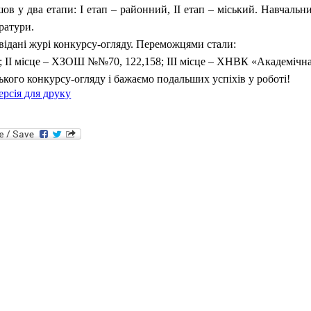
у два етапи: І етап – районний, ІІ етап – міський. Навчальним
ератури.
двідані журі конкурсу-огляду. Переможцями стали:
2; ІІ місце – ХЗОШ №№70, 122,158; ІІІ місце – ХНВК «Академіч
ького конкурсу-огляду і бажаємо подальших успіхів у роботі!
ерсія для друку