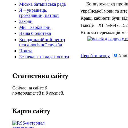
Конкурс-огляд пройшов 
Міська батьківська рада
Я – українець,
української мови та літ
громадянин, патріот
Кращі кабінети були ві
Заходи
І місце – ХГ №№47, 15
Ми – харків'яни
Вітаємо переможців міс
Наша бібліотека
в
Координаційний центр
психологічної служби
Пошта
Перейти вгору
Безпека в закладах освіти
Статистика сайту
Сейчас на сайте
0
пользователей
и
9 гостей
.
Карта сайту