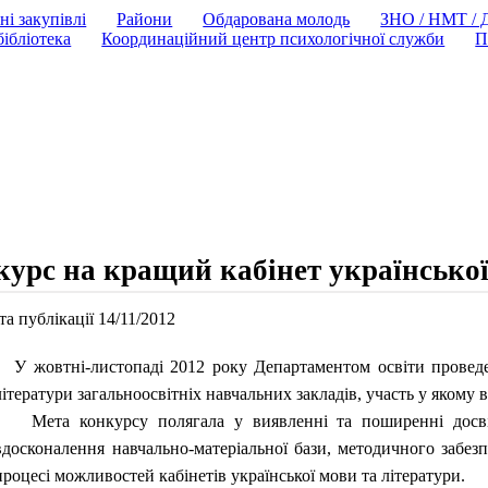
ні закупівлі
Райони
Обдарована молодь
ЗНО / НМТ /
ібліотека
Координаційний центр психологічної служби
П
урс на кращий кабінет української
а публікації 14/11/2012
У жовтні-листопаді 2012 року Департаментом освіти проведе
літератури загальноосвітніх навчальних закладів, участь у якому в
Мета конкурсу полягала у виявленні та поширенні досвіду
вдосконалення навчально-матеріальної бази, методичного забе
процесі можливостей кабінетів української мови та літератури.