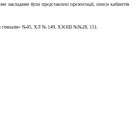
и закладами були представлені презентації, описи кабінетів
на гімназія» №45, ХЛ № 149, ХЗОШ №№28, 151.