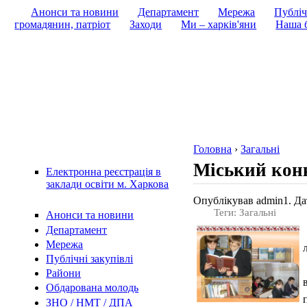
Анонси та новини
Департамент
Мережа
Публіч
громадянин, патріот
Заходи
Ми – харків'яни
Наша б
Головна
›
Загальні
Міський конк
Електронна реєстрація в
заклади освіти м. Харкова
Опублікував admin1. Дат
Теги: Загальні
Анонси та новини
Департамент
Мережа
Публічні закупівлі
Райони
Обдарована молодь
ЗНО / НМТ / ДПА