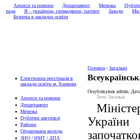
Анонси та новини
Департамент
Мережа
Публічн
рада
Я – українець, громадянин, патріот
Заходи
Ми 
Безпека в закладах освіти
Головна
›
Загальні
Всеукраїнська
Електронна реєстрація в
заклади освіти м. Харкова
Опублікував admin. Дата
Теги: Загальні
Анонси та новини
Міністер
Департамент
Мережа
України
Публічні закупівлі
Райони
започа
Обдарована молодь
ЗНО / НМТ / ДПА