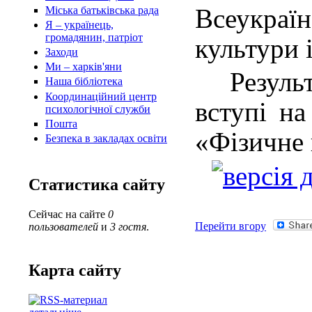
Всеукраїн
Міська батьківська рада
Я – українець,
громадянин, патріот
культури і
Заходи
Ми – харків'яни
Результ
Наша бібліотека
Координаційний центр
вступі на
психологічної служби
Пошта
«Фізичне 
Безпека в закладах освіти
Статистика сайту
Сейчас на сайте
0
Перейти вгору
пользователей
и
3 гостя
.
Карта сайту