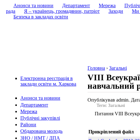
Анонси та новини
Департамент
Мережа
Публічн
рада
Я – українець, громадянин, патріот
Заходи
Ми 
Безпека в закладах освіти
Головна
›
Загальні
VIII Всеукра
Електронна реєстрація в
навчальний р
заклади освіти м. Харкова
Анонси та новини
Опублікував admin. Дата
Департамент
Теги: Загальні
Мережа
Питання VIII Всеукра
Публічні закупівлі
Райони
Обдарована молодь
Прикріплений файл
ЗНО / НМТ / ДПА