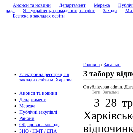
Анонси та новини
Департамент
Мережа
Публічн
рада
Я – українець, громадянин, патріот
Заходи
Ми 
Безпека в закладах освіти
Головна
›
Загальні
З табору від
Електронна реєстрація в
заклади освіти м. Харкова
Опублікував admin. Дата
Теги: Загальні
Анонси та новини
З 28 тр
Департамент
Мережа
Харківсь
Публічні закупівлі
Райони
відпочинк
Обдарована молодь
ЗНО / НМТ / ДПА