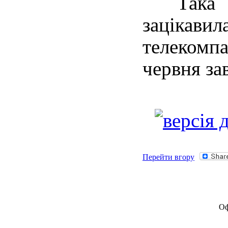
Така фо
зацікав
телекомп
червня за
Перейти вгору
Оф