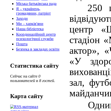
Міська батьківська рада
250 шк
Я – українець,
громадянин, патріот
відвідую
Заходи
Ми – харків'яни
центр «Ш
Наша бібліотека
Координаційний центр
стадіон «
психологічної служби
Пошта
актор», «
Безпека в закладах освіти
«У здор
Статистика сайту
вихованц
Сейчас на сайте
0
зал, футб
пользователей
и
8 гостей
.
майданчик
Карта сайту
Одним 