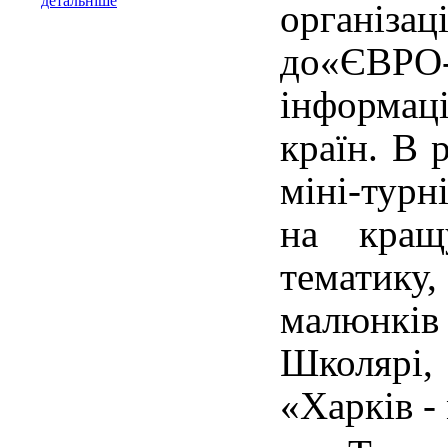
детальніше
організац
до«ЄВРО-
інформац
країн. В 
міні-турн
на кращ
тематику,
малюнкі
Школярі,
«Харків -