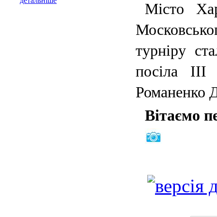
детальніше
Місто Хар
Московсько
турніру ст
посіла ІІІ
Романенко 
Вітаємо п