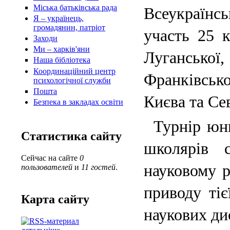
Міська батьківська рада
Всеукраїнсь
Я – українець,
громадянин, патріот
участь 25 к
Заходи
Ми – харків'яни
Луганської,
Наша бібліотека
Координаційний центр
Франківсько
психологічної служби
Пошта
Києва та Се
Безпека в закладах освіти
Турнір юн
Статистика сайту
школярів 
Сейчас на сайте
0
науковому р
пользователей
и
11 гостей
.
приводу тіє
Карта сайту
наукових ди