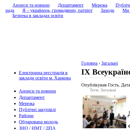
Анонси та новини
Департамент
Мережа
Публічн
рада
Я – українець, громадянин, патріот
Заходи
Ми 
Безпека в закладах освіти
Головна
›
Загальні
IХ Всеукраїн
Електронна реєстрація в
заклади освіти м. Харкова
Опублікував Гость. Дата
Теги: Загальні
Анонси та новини
Департамент
Мережа
Публічні закупівлі
Райони
Обдарована молодь
ЗНО / НМТ / ДПА