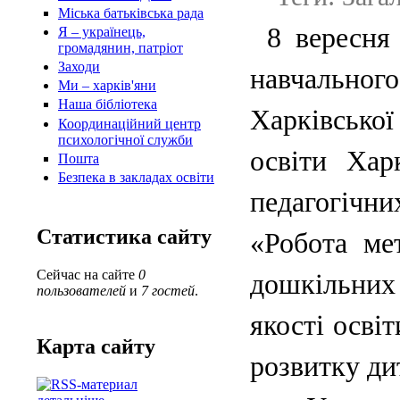
Міська батьківська рада
8 вересня
Я – українець,
громадянин, патріот
Заходи
навчальног
Ми – харків'яни
Наша бібліотека
Харківсько
Координаційний центр
психологічної служби
освіти Хар
Пошта
Безпека в закладах освіти
педагогічни
Статистика сайту
«Робота ме
Сейчас на сайте
0
дошкільних
пользователей
и
7 гостей
.
якості осві
Карта сайту
розвитку ди