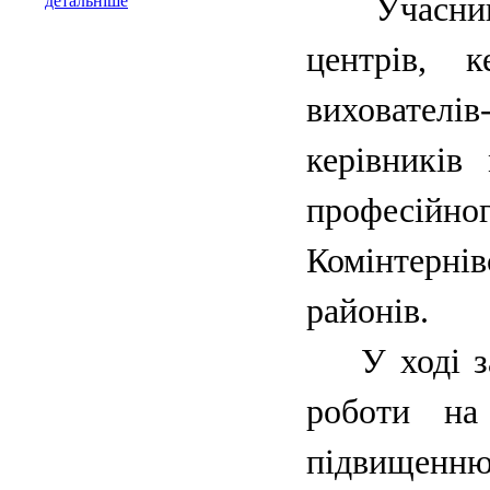
Учасники 
детальніше
центрів, 
вихователів
керівників
професійн
Комінтернів
районів.
У ході зас
роботи на
підвищенн