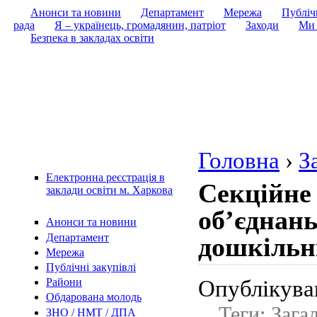
Анонси та новини
Департамент
Мережа
Публічн
рада
Я – українець, громадянин, патріот
Заходи
Ми 
Безпека в закладах освіти
Головна
›
З
Електронна реєстрація в
Секційне
заклади освіти м. Харкова
об’єднань
Анонси та новини
Департамент
дошкільн
Мережа
Публічні закупівлі
Опублікував
Райони
Обдарована молодь
Теги: Зага
ЗНО / НМТ / ДПА