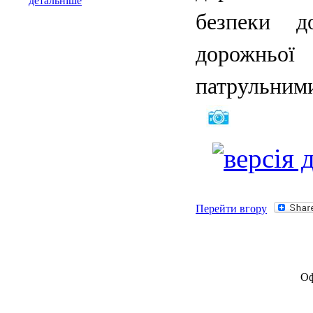
детальніше
безпеки д
дорожньої
патрульними
Перейти вгору
Оф