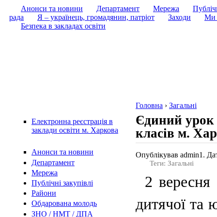
Анонси та новини
Департамент
Мережа
Публічн
рада
Я – українець, громадянин, патріот
Заходи
Ми 
Безпека в закладах освіти
Головна
›
Загальні
Єдиний урок 
Електронна реєстрація в
класів м. Ха
заклади освіти м. Харкова
Анонси та новини
Опублікував admin1. Дат
Департамент
Теги: Загальні
Мережа
2 вересня
Публічні закупівлі
Райони
дитячої та 
Обдарована молодь
ЗНО / НМТ / ДПА