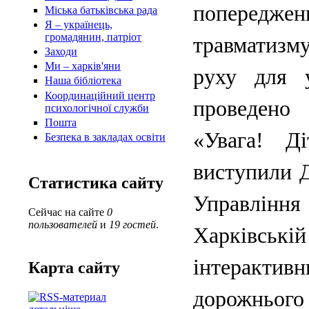
попередже
Міська батьківська рада
Я – українець,
громадянин, патріот
травматизм
Заходи
Ми – харків'яни
руху для у
Наша бібліотека
Координаційний центр
проведено 
психологічної служби
Пошта
«Увага! Д
Безпека в закладах освіти
виступили Д
Статистика сайту
Управлінн
Сейчас на сайте
0
пользователей
и
19 гостей
.
Харківські
інтерактив
Карта сайту
дорожнього