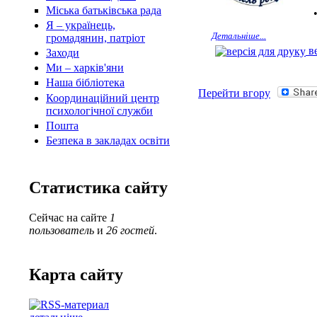
Міська батьківська рада
Я – українець,
Детальніше...
громадянин, патріот
ве
Заходи
Ми – харків'яни
Наша бібліотека
Перейти вгору
Координаційний центр
психологічної служби
Пошта
Безпека в закладах освіти
Статистика сайту
Сейчас на сайте
1
пользователь
и
26 гостей
.
Карта сайту