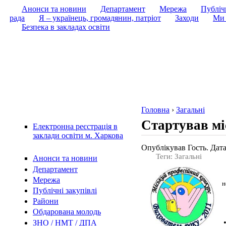
Анонси та новини
Департамент
Мережа
Публічн
рада
Я – українець, громадянин, патріот
Заходи
Ми 
Безпека в закладах освіти
Головна
›
Загальні
Стартував мі
Електронна реєстрація в
заклади освіти м. Харкова
Опублікував Гость. Дата
Теги: Загальні
Анонси та новини
Департамент
Мережа
н
Публічні закупівлі
Райони
Обдарована молодь
ЗНО / НМТ / ДПА