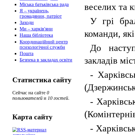
веселих та 
Міська батьківська рада
Я – українець,
громадянин, патріот
У грі бра
Заходи
Ми – харків'яни
команди, як
Наша бібліотека
Координаційний центр
До насту
психологічної служби
Пошта
закладів міс
Безпека в закладах освіти
-
Харківсь
Статистика сайту
(Дзержинськ
Сейчас на сайте
0
пользователей
и
10 гостей
.
- Харківсь
(Комінтерні
Карта сайту
- Харківсь