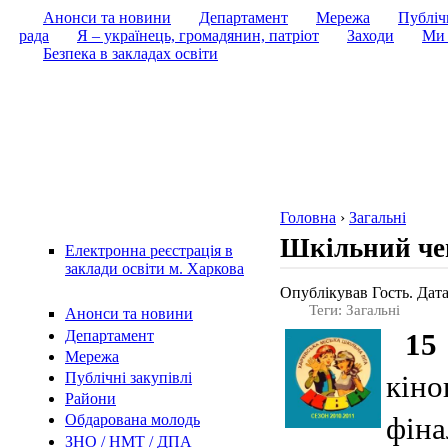
Анонси та новини
Департамент
Мережа
Публічн
рада
Я – українець, громадянин, патріот
Заходи
Ми 
Безпека в закладах освіти
Головна
›
Загальні
Шкільний че
Електронна реєстрація в
заклади освіти м. Харкова
Опублікував Гость. Дата
Теги: Загальні
Анонси та новини
Департамент
1
Мережа
Публічні закупівлі
кіно
Райони
фіна
Обдарована молодь
ЗНО / НМТ / ДПА