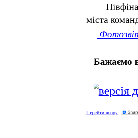
Півфіналь
міста коман
Фотозві
Бажаємо вс
Перейти вгору