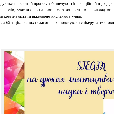
руються в освітній процес, забезпечуючи інноваційний підхід д
пектів, учасники ознайомилися з конкретними прикладами 
ь креативність та інженерне мислення в учнів.
а 65 зацікавлених педагогів, які подякували спікеру за змістов