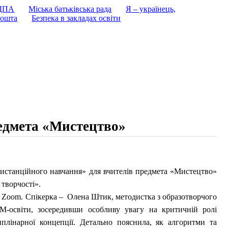
 ДПА
Міська батьківська рада
Я – українець,
ошта
Безпека в закладах освіти
едмета «Мистецтво»
истанційного навчання» для вчителів предмета «Мистецтво»
 творчості».
і Zoom. Спікерка – Олена Штик, методистка з образотворчого
-освіти, зосередивши особливу увагу на критичній ролі
иплінарної концепції. Детально пояснила, як алгоритми та