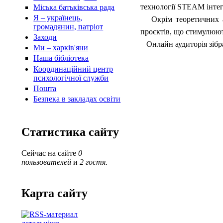
технології STEAM інтег
Міська батьківська рада
Я – українець,
Окрім теоретичних ас
громадянин, патріот
проєктів, що стимулюют
Заходи
Онлайн аудиторія зібрал
Ми – харків'яни
Наша бібліотека
Координаційний центр
психологічної служби
Пошта
Безпека в закладах освіти
Статистика сайту
Сейчас на сайте
0
пользователей
и
2 гостя
.
Карта сайту