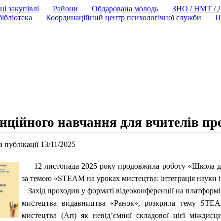
ні закупівлі
Райони
Обдарована молодь
ЗНО / НМТ /
ібліотека
Координаційний центр психологічної служби
П
нційного навчання для вчителів пр
 публікації 13/11/2025
12 листопада 2025 року продовжила роботу «Школа д
за темою «STEAM на уроках мистецтва: інтеграція науки і
Захід проходив у форматі відеоконференції на платформ
мистецтва видавництва «Ранок», розкрила тему STEAM
мистецтва (Art) як невід’ємної складової цієї міждисц