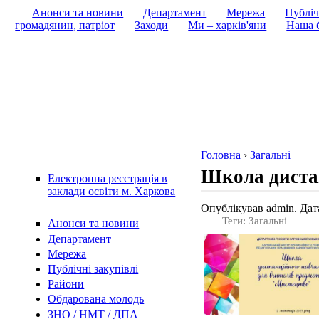
Анонси та новини
Департамент
Мережа
Публіч
громадянин, патріот
Заходи
Ми – харків'яни
Наша б
Головна
›
Загальні
Школа диста
Електронна реєстрація в
заклади освіти м. Харкова
Опублікував admin. Дата
Теги: Загальні
Анонси та новини
Департамент
Мережа
Публічні закупівлі
Райони
Обдарована молодь
ЗНО / НМТ / ДПА