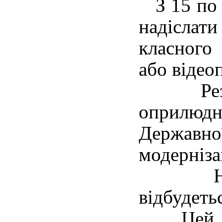
З 15 по 2
надіслат
класного
або відео
Резуль
оприлюдн
Державн
модернізац
Нагоро
відбудеть
Цей від