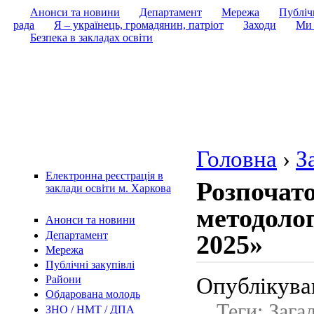
Анонси та новини
Департамент
Мережа
Публічн
рада
Я – українець, громадянин, патріот
Заходи
Ми 
Безпека в закладах освіти
Головна
›
З
Електронна реєстрація в
Розпочато
заклади освіти м. Харкова
методолог
Анонси та новини
Департамент
2025»
Мережа
Публічні закупівлі
Опублікував
Райони
Обдарована молодь
Теги: Зага
ЗНО / НМТ / ДПА