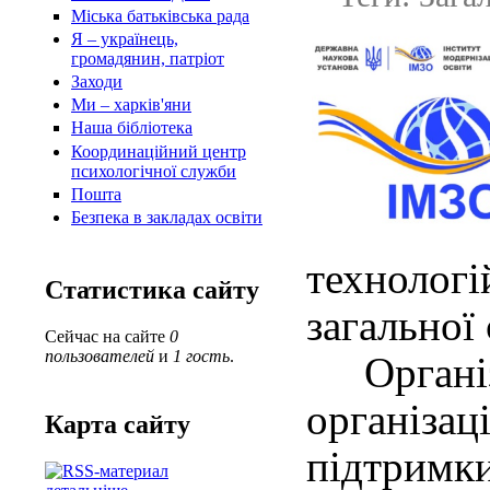
Міська батьківська рада
Я – українець,
громадянин, патріот
Заходи
Ми – харків'яни
Наша бібліотека
Координаційний центр
психологічної служби
Пошта
Безпека в закладах освіти
технологі
Статистика сайту
загальної 
Сейчас на сайте
0
пользователей
и
1 гость
.
Організа
організа
Карта сайту
підтрим