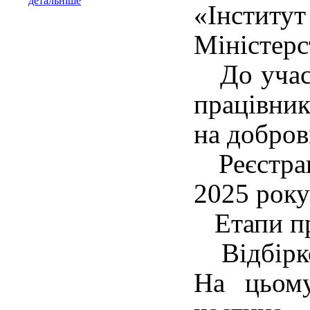
детальніше
«Інстит
Міністерс
До участі
працівник
на добров
Реєстраці
2025 рок
Етапи пр
Відбірков
На цьому