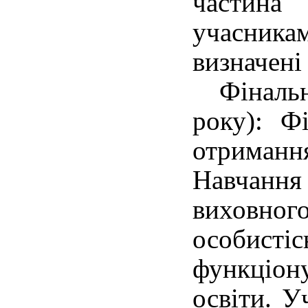
частина
учасникам
визначені
Фінальни
року): Ф
отриман
Навчання
виховно
особистіс
функціон
освіти. У