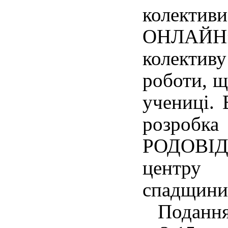
колект
ОНЛАЙН
колектив
роботи, щ
учениці.
розробк
РОДОВІДм
центру 
спадщини 
Подання т