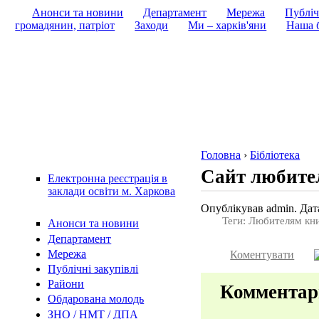
Анонси та новини
Департамент
Мережа
Публіч
громадянин, патріот
Заходи
Ми – харків'яни
Наша б
Головна
›
Бібліотека
Сайт любит
Електронна реєстрація в
заклади освіти м. Харкова
Опублікував admin. Дата
Теги: Любителям кн
Анонси та новини
Департамент
Мережа
Коментувати
Публічні закупівлі
Райони
Коммента
Обдарована молодь
ЗНО / НМТ / ДПА