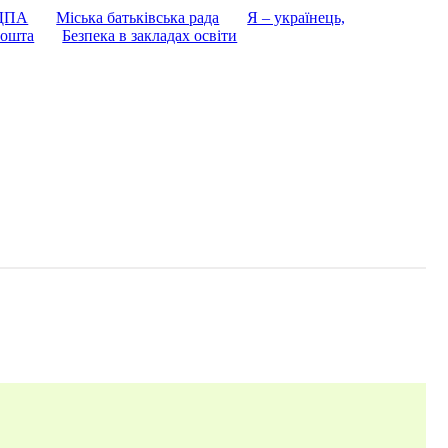
 ДПА
Міська батьківська рада
Я – українець,
ошта
Безпека в закладах освіти