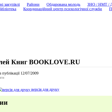
ні закупівлі
Райони
Обдарована молодь
ЗНО / НМТ /
ібліотека
Координаційний центр психологічної служби
П
елей Книг BOOKLOVE.RU
 публікації 12/07/2009
иги
версія для друку
рии