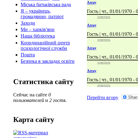
Array
Міська батьківська рада
Я – українець,
Гость | чт., 01/01/1970 - 
громадянин, патріот
ответить
Заходи
Array
Ми – харків'яни
Гость | чт., 01/01/1970 - 
Наша бібліотека
ответить
Координаційний центр
психологічної служби
Array
Пошта
Гость | чт., 01/01/1970 - 
Безпека в закладах освіти
ответить
Array
Гость | чт., 01/01/1970 - 
Статистика сайту
ответить
Сейчас на сайте
0
Перейти вгору
пользователей
и
2 гостя
.
Карта сайту