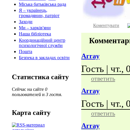
Міська батьківська рада
Я – українець,
громадянин, патріот
Заходи
Коментувати
Ми – харків'яни
Наша бібліотека
Комментар
Координаційний центр
психологічної служби
Пошта
Array
Безпека в закладах освіти
Гость | чт.,
Статистика сайту
ответить
Сейчас на сайте
0
Array
пользователей
и
3 гостя
.
Гость | чт.,
Карта сайту
ответить
Array