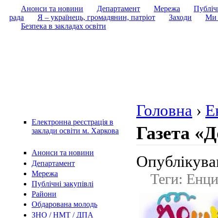
Анонси та новини
Департамент
Мережа
Публічн
рада
Я – українець, громадянин, патріот
Заходи
Ми 
Безпека в закладах освіти
Головна
›
Е
Електронна реєстрація в
Газета «
заклади освіти м. Харкова
Анонси та новини
Опублікував
Департамент
Мережа
Теги: Енц
Публічні закупівлі
Райони
Обдарована молодь
ЗНО / НМТ / ДПА