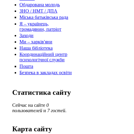
Обдарована молодь
ЗНО / НМТ / ДПА
Міська батьківська рада
Я – українець,
громадянин, патріот
Заходи
Ми – харків'яни
Наша бібліотека
Координаційний центр
психологічної служби
Пошта
Безпека в закладах освіти
Статистика сайту
Сейчас на сайте
0
пользователей
и
7 гостей
.
Карта сайту