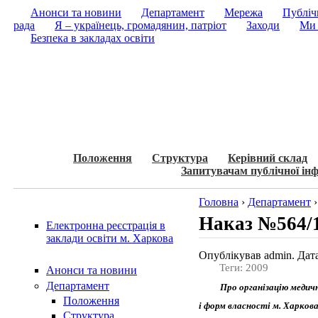
Анонси та новини
Департамент
Мережа
Публічн
рада
Я – українець, громадянин, патріот
Заходи
Ми 
Безпека в закладах освіти
Положення
Структура
Керівний склад
Запитувачам публічної інф
Головна
›
Департамент
Наказ №564/1
Електронна реєстрація в
заклади освіти м. Харкова
Опублікував admin. Дата
Теги: 2009
Анонси та новини
Департамент
Про організацію медичн
Положення
і форм власності м. Харков
Структура