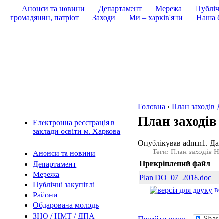
Анонси та новини
Департамент
Мережа
Публіч
громадянин, патріот
Заходи
Ми – харків'яни
Наша б
Головна
›
План заходів 
План заходів
Електронна реєстрація в
заклади освіти м. Харкова
Опублікував admin1. Дат
Теги: План заходів
Анонси та новини
Прикріплений файл
Департамент
Мережа
Plan DO_07_2018.doc
Публічні закупівлі
в
Райони
Обдарована молодь
ЗНО / НМТ / ДПА
Перейти вгору