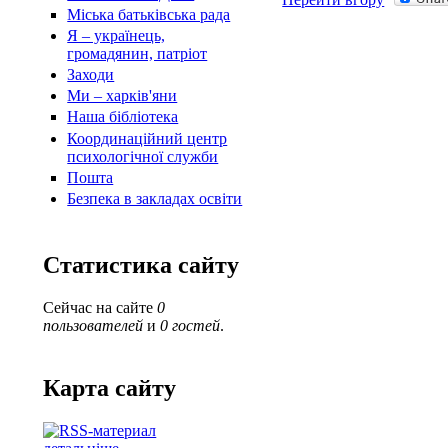
Міська батьківська рада
Я – українець,
громадянин, патріот
Заходи
Ми – харків'яни
Наша бібліотека
Координаційний центр
психологічної служби
Пошта
Безпека в закладах освіти
Статистика сайту
Сейчас на сайте
0
пользователей
и
0 гостей
.
Карта сайту