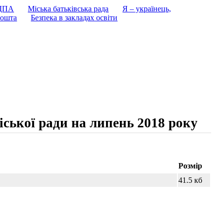
 ДПА
Міська батьківська рада
Я – українець,
ошта
Безпека в закладах освіти
іської ради на липень 2018 року
Розмір
41.5 кб