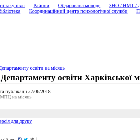
ні закупівлі
Райони
Обдарована молодь
ЗНО / НМТ /
ібліотека
Координаційний центр психологічної служби
П
Департаменту освіти на мiсяць
 Департаменту освіти Харківської м
а публікації 27/06/2018
 НМПЦ на мiсяць
ерсія для друку