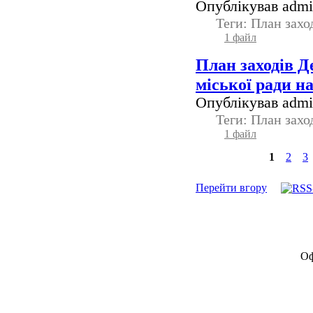
Опублікував admin
Теги: План зах
1 файл
План заходів Д
міської ради н
Опублікував admin
Теги: План зах
1 файл
1
2
3
Перейти вгору
Оф