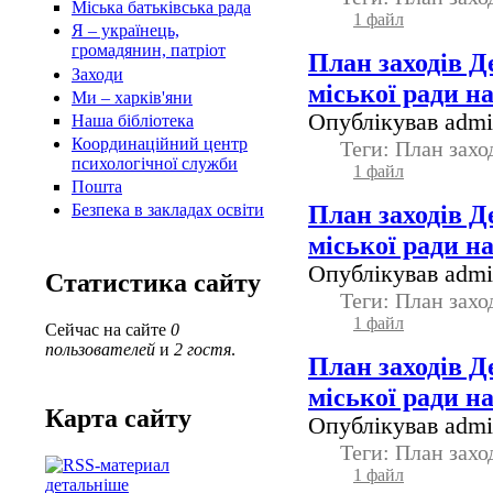
Міська батьківська рада
1 файл
Я – українець,
громадянин, патріот
План заходів Д
Заходи
міської ради н
Ми – харків'яни
Опублікував admin
Наша бібліотека
Координаційний центр
Теги: План зах
психологічної служби
1 файл
Пошта
План заходів Д
Безпека в закладах освіти
міської ради н
Опублікував admin
Статистика сайту
Теги: План зах
1 файл
Сейчас на сайте
0
пользователей
и
2 гостя
.
План заходів Д
міської ради н
Карта сайту
Опублікував admin
Теги: План зах
1 файл
детальніше