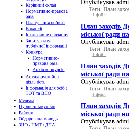
Опублікував admin
Керівний склад
Теги: План зах
Нормативно-правова
1 файл
база
Планування роботи
План заходів Д
Вакансії
міської ради на
Інклюзивне навчання
Опублікував admin
Запитувачам
публічної інформаціі
Теги: План зах
Конкурс
1 файл
Нормативно-
правова база
План заходів Д
Архів конкурсів
міської ради н
Антикорупційна
Опублікував admin
діяльність
Теги: План зах
Інформація для осіб з
ТОТ та ВПО
1 файл
Мережа
План заходів Д
Публічні закупівлі
міської ради н
Райони
Обдарована молодь
Опублікував admin
ЗНО / НМТ / ДПА
Теги: План зах