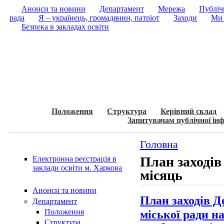
Анонси та новини
Департамент
Мережа
Публічн
рада
Я – українець, громадянин, патріот
Заходи
Ми 
Безпека в закладах освіти
Положення
Структура
Керівний склад
Запитувачам публічної інф
Головна
План заходів
Електронна реєстрація в
заклади освіти м. Харкова
мiсяць
Анонси та новини
План заходів Д
Департамент
Положення
міської ради н
Структура