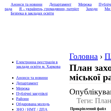
Анонси та новини
Департамент
Мережа
Публічн
рада
Я – українець, громадянин, патріот
Заходи
Ми 
Безпека в закладах освіти
Головна
›
П
Електронна реєстрація в
План захо
заклади освіти м. Харкова
міської р
Анонси та новини
Департамент
Мережа
Опублікував
Публічні закупівлі
Теги: Пла
Райони
Обдарована молодь
Прикріплений файл
ЗНО / НМТ / ДПА