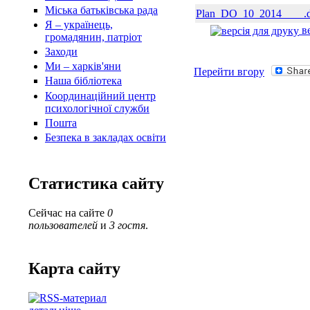
Міська батьківська рада
Plan_DO_10_2014____.
Я – українець,
ве
громадянин, патріот
Заходи
Ми – харків'яни
Перейти вгору
Наша бібліотека
Координаційний центр
психологічної служби
Пошта
Безпека в закладах освіти
Статистика сайту
Сейчас на сайте
0
пользователей
и
3 гостя
.
Карта сайту