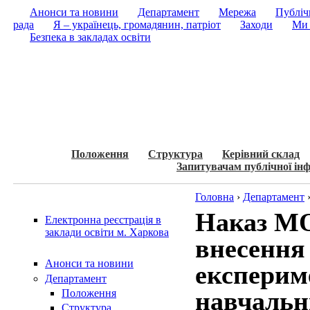
Анонси та новини
Департамент
Мережа
Публічн
рада
Я – українець, громадянин, патріот
Заходи
Ми 
Безпека в закладах освіти
Положення
Структура
Керівний склад
Запитувачам публічної інф
Головна
›
Департамент
Наказ МО
Електронна реєстрація в
заклади освіти м. Харкова
внесення
Анонси та новини
експерим
Департамент
навчальн
Положення
Структура