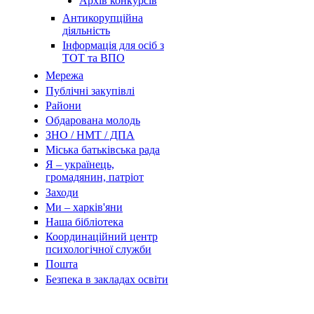
Архів конкурсів
Антикорупційна
діяльність
Інформація для осіб з
ТОТ та ВПО
Мережа
Публічні закупівлі
Райони
Обдарована молодь
ЗНО / НМТ / ДПА
Міська батьківська рада
Я – українець,
громадянин, патріот
Заходи
Ми – харків'яни
Наша бібліотека
Координаційний центр
психологічної служби
Пошта
Безпека в закладах освіти