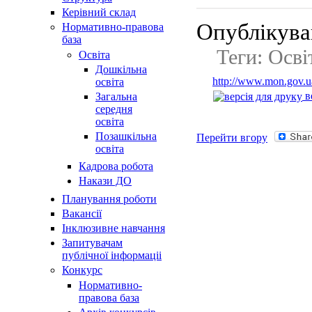
Керівний склад
Опублікував
Нормативно-правова
база
Теги: Освi
Освiта
Дошкільна
http://www.mon.gov.ua
освіта
в
Загальна
середня
освіта
Позашкільна
Перейти вгору
освіта
Кадрова робота
Накази ДО
Планування роботи
Вакансії
Інклюзивне навчання
Запитувачам
публічної інформаціі
Конкурс
Нормативно-
правова база