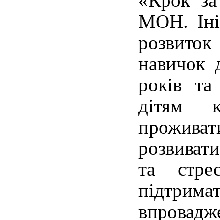
«Крок за
МОН. Іні
розвиток
навичок 
років та
дітям 
прожива
розвиват
та стрес
підтри
впрова