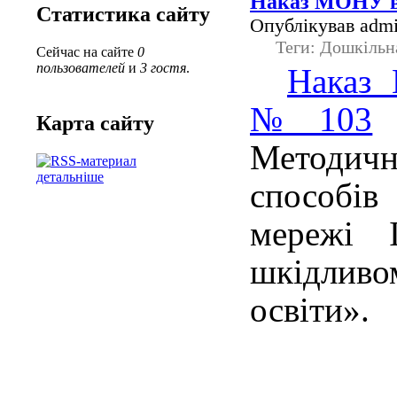
Наказ МОНУ ві
Статистика сайту
Опублікував admi
Теги: Дошкільн
Сейчас на сайте
0
пользователей
и
3 гостя
.
Наказ 
№103
«
Карта сайту
Методичн
детальніше
способів
мережі І
шкідливо
освіти».