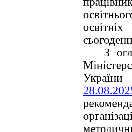
праців
освітнь
освітніх
сьогоденн
З огляд
Міністер
Україн
28.08.20
рекомен
організ
методичн