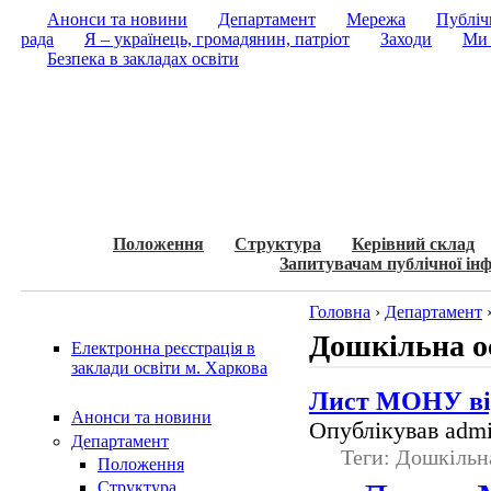
Анонси та новини
Департамент
Мережа
Публічн
рада
Я – українець, громадянин, патріот
Заходи
Ми 
Безпека в закладах освіти
Положення
Структура
Керівний склад
Запитувачам публічної інф
Головна
›
Департамент
Дошкільна о
Електронна реєстрація в
заклади освіти м. Харкова
Лист МОНУ від
Анонси та новини
Опублікував admi
Департамент
Теги: Дошкільн
Положення
Структура