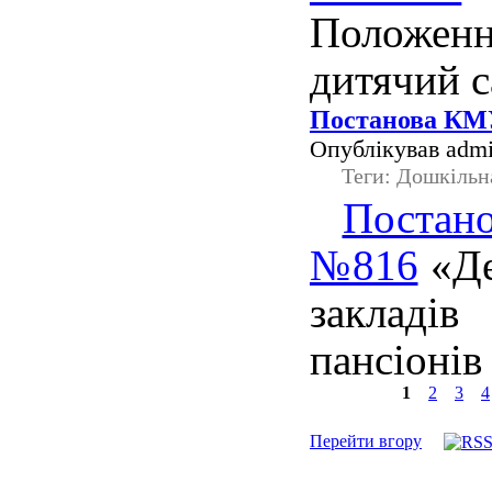
Положен
дитячий с
Постанова КМУ
Опублікував admi
Теги: Дошкільн
Постано
№816
«Де
закладів
пансіонів 
1
2
3
4
Перейти вгору