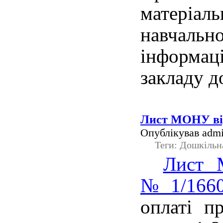
матеріаль
навчаль
інформац
закладу д
Лист МОНУ від
Опублікував admi
Теги: Дошкільн
Лист 
№1/1660
оплаті п