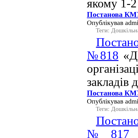
якому 1-2
Постанова КМУ
Опублікував admi
Теги: Дошкільн
Постано
№818
«Де
організац
закладів 
Постанова КМУ
Опублікував admi
Теги: Дошкільн
Постано
№817
«