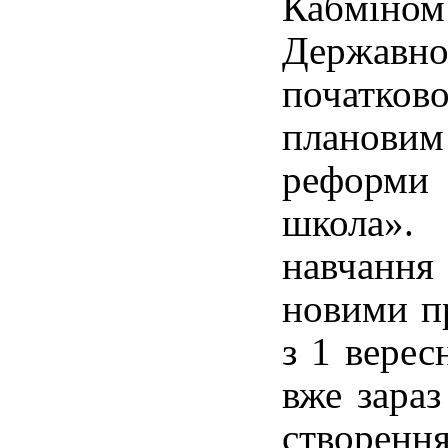
Кабмі
Держа
початко
планови
реформи
школа».
навчанн
новими п
з 1 верес
вже зара
створен