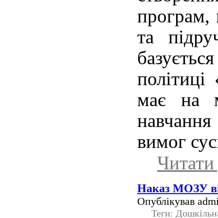
програм,
та підру
базуєть
політиці
має на м
навчання
вимог сус
Читати 
Наказ МОЗУ ві
Опублікував admi
Теги: Дошкільн