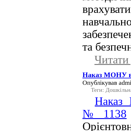
врахув
навча
забезпече
та безпеч
Читати 
Наказ МОНУ ві
Опублікував admi
Теги: Дошкільн
Наказ 
№1138
Орієнт