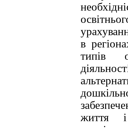
необхідні
освіт
урахуванн
в регіона
типів ор
діяльн
альтерна
дошкільн
забезпеч
життя і