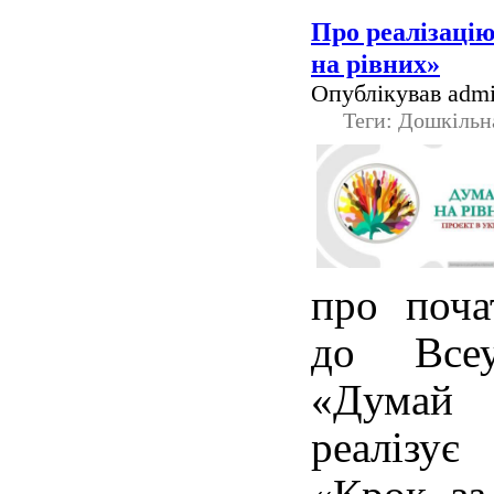
Про реалізаці
на рівних»
Опублікував admi
Теги: Дошкільн
про поча
до Всеу
«Думай
реалізує