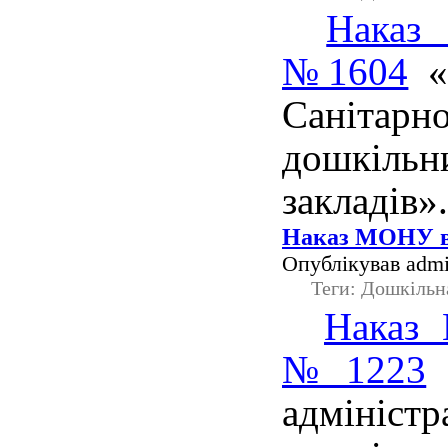
Наказ
№1604
«
Санітар
дошкіл
закладів».
Наказ МОНУ ві
Опублікував admi
Теги: Дошкільн
Наказ 
№1223
адмініс