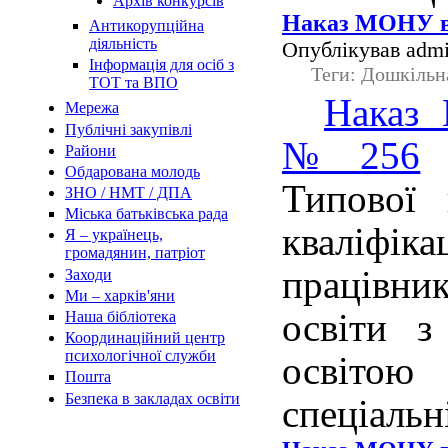
Архів конкурсів
Наказ МОНУ ві
Антикорупційна
діяльність
Опублікував admi
Інформація для осіб з
Теги: Дошкільн
ТОТ та ВПО
Наказ 
Мережа
Публічні закупівлі
№256
«
Райони
Обдарована молодь
Типової 
ЗНО / НМТ / ДПА
Міська батьківська рада
кваліфі
Я – українець,
громадянин, патріот
працівник
Заходи
Ми – харків'яни
освіти з
Наша бібліотека
Координаційний центр
психологічної служби
осві
Пошта
Безпека в закладах освіти
спеціальн