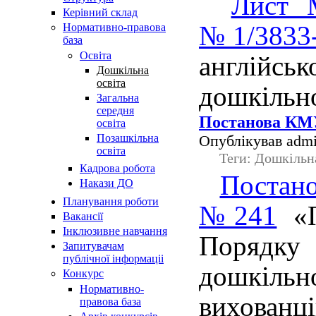
Лист 
Керівний склад
№1/3833
Нормативно-правова
база
Освiта
англійсь
Дошкільна
освіта
дошкільно
Загальна
середня
Постанова КМУ
освіта
Опублікував admi
Позашкільна
освіта
Теги: Дошкільн
Кадрова робота
Постано
Накази ДО
Планування роботи
№241
«П
Вакансії
Інклюзивне навчання
Порядку 
Запитувачам
публічної інформаціі
дошкільн
Конкурс
Нормативно-
вихованці
правова база