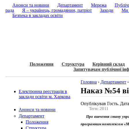
Анонси та новини
Департамент
Мережа
Публічн
рада
Я – українець, громадянин, патріот
Заходи
Ми 
Безпека в закладах освіти
Положення
Структура
Керівний склад
Запитувачам публічної інф
Головна
›
Департамент
Наказ №54 ві
Електронна реєстрація в
заклади освіти м. Харкова
Опублікував Гость. Дата
Теги: 2011
Анонси та новини
Департамент
Про вивчення стану упра
Положення
програмним комплексом «М
Структура