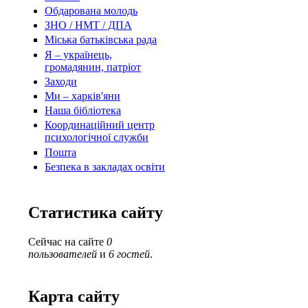
Обдарована молодь
ЗНО / НМТ / ДПА
Міська батьківська рада
Я – українець,
громадянин, патріот
Заходи
Ми – харків'яни
Наша бібліотека
Координаційний центр
психологічної служби
Пошта
Безпека в закладах освіти
Статистика сайту
Сейчас на сайте
0
пользователей
и
6 гостей
.
Карта сайту