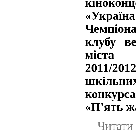
кіноко
«Україна
Чемпіон
клубу в
міста 
2011/201
шкільних
конкур
«П'ять жа
Читати 