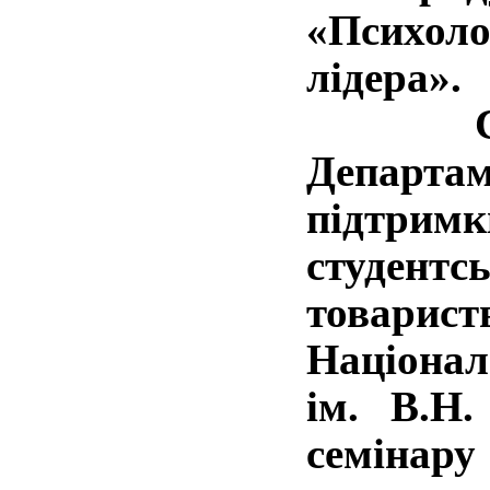
«Психол
лідера».
Семін
Департ
підтримк
студен
товарист
Націона
ім. В.Н
семіна