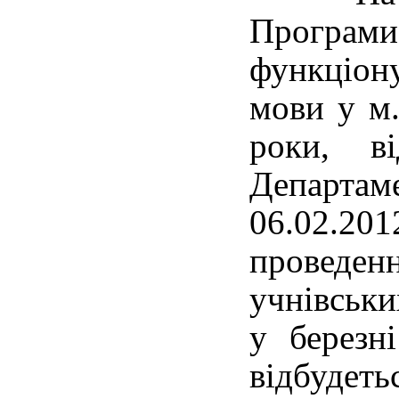
Прогр
функціо
мови у м.
роки, в
Департ
06.02.
проведен
учнівськи
у березн
відбудет