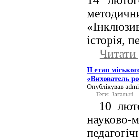
метод
«Інклюзив
історія, 
Читати 
ІІ етап місько
«Вихователь ро
Опублікував admin
Теги: Загальні
10 лют
науково-
педаго