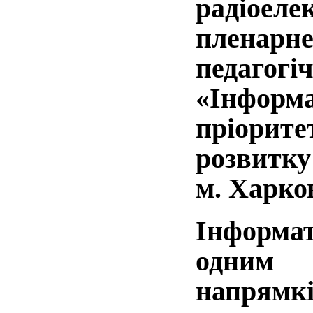
радіоел
пленарне 
педагог
«Інфо
пріори
розвит
м. Харко
Інформ
одним 
напрям