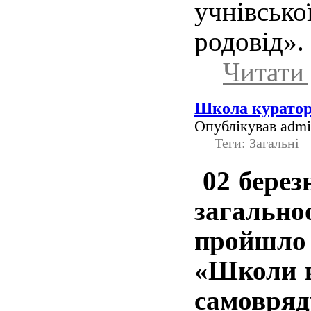
учнівсь
родовід».
Читати 
Школа куратор
Опублікував admin
Теги: Загальні
02 березн
загально
пройшл
«Школи к
самовря