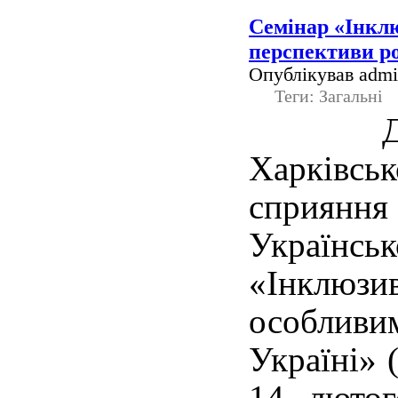
Семінар «Інклю
перспективи р
Опублікував admin
Теги: Загальні
Харківсь
сприян
Українськ
«Інклюзив
особли
Україні» 
14 лютог