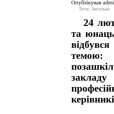
Опублікував admin
Теги: Загальні
24 люто
та юнаць
відбувся
темою: 
позашкі
заклад
професі
керівникі