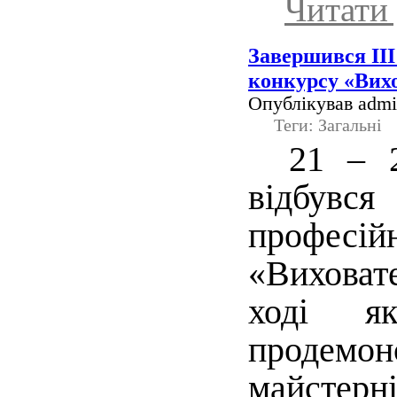
Читати 
Завершився ІІІ
конкурсу «Вихо
Опублікував admin
Теги: Загальні
21 – 
в
ідбув
профес
«Виховат
ході я
продемон
майстерні