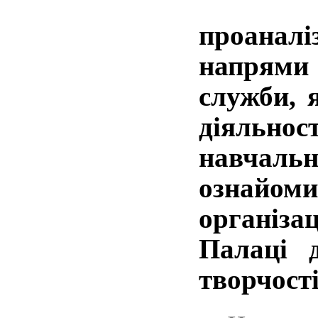
Учасн
проанал
напрями
служби, 
діяльно
навчал
ознайо
організ
Палаці 
творчості