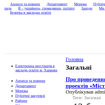
Анонси та новини
Департамент
Мережа
Публічн
рада
Я – українець, громадянин, патріот
Заходи
Ми 
Безпека в закладах освіти
Головна
Загальні
Електронна реєстрація в
заклади освіти м. Харкова
Про проведення
Анонси та новини
проектів «Міст
Департамент
Мережа
Опублікував admin
Публічні закупівлі
Теги: Загальні
Райони