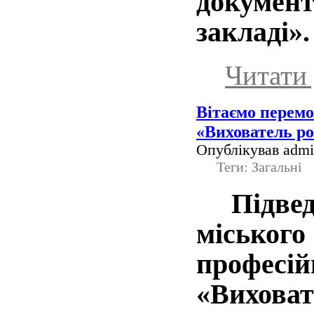
докумен
закладі».
Читати 
Вітаємо перемо
«Вихователь ро
Опублікував admin
Теги: Загальні
Підведе
міськ
професі
«Вихова