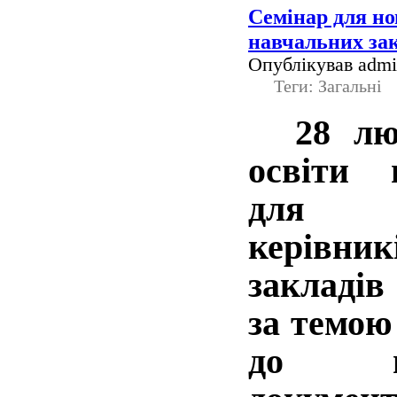
Семінар для но
навчальних зак
Опублікував admin
Теги: Загальні
28 лют
освіти 
для н
керівн
закладів
за темою
до ве