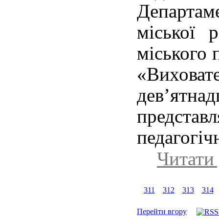
Департаме
міської 
міського 
«Вихова
дев’ят
предст
педагогіч
Читати 
311
312
313
314
Перейти вгору