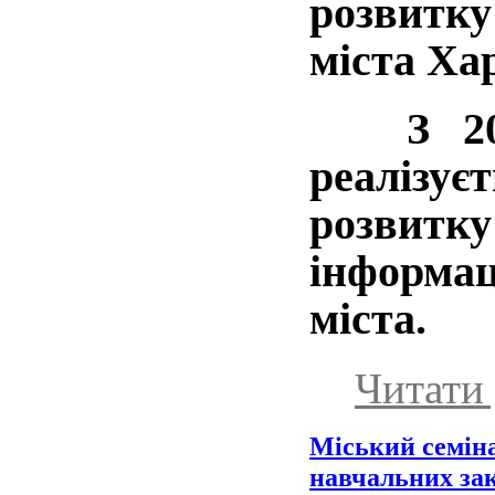
розвитк
міста Ха
З 2006
реалізує
розвитку
інформа
міста.
Читати 
Міський семіна
навчальних за