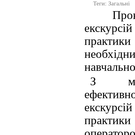
Теги: Загальні
Про
екскур
практики
необхі
навчально
З ме
ефекти
екскур
практи
оператор