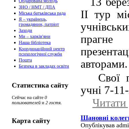
1
3 бере
Обдарована молодь
ЗНО / НМТ / ДПА
ІI тур мі
Міська батьківська рада
Я – українець,
учнівськи
громадянин, патріот
Заходи
прагне
Ми – харків'яни
Наша бібліотека
презента
Координаційний центр
психологічної служби
Пошта
авторами.
Безпека в закладах освіти
Свої п
Статистика сайту
учні 7-11-
Сейчас на сайте
0
Читати 
пользователей
и
2 гостя
.
Шановні колег
Карта сайту
Опублікував admin