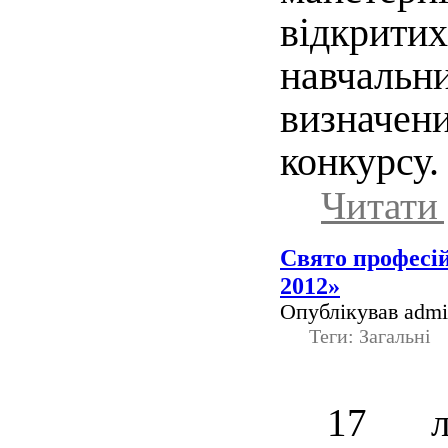
відкрити
навчал
визнач
конкурсу.
Читати 
Свято професій
2012»
Опублікував admin
Теги: Загальні
17 л