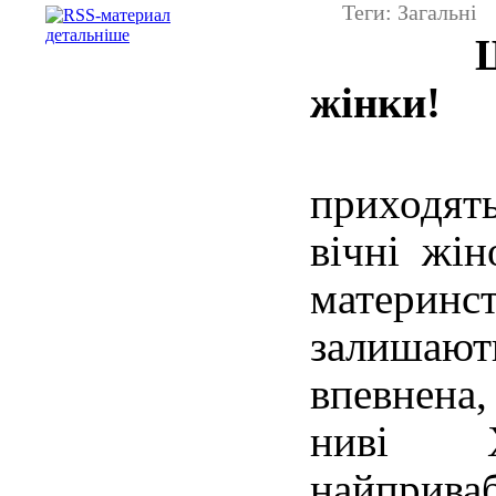
Теги: Загальні
детальніше
Шанов
жінки!
Змін
приходят
вічні жін
материнст
залишаю
впевнена
ниві Х
найпр