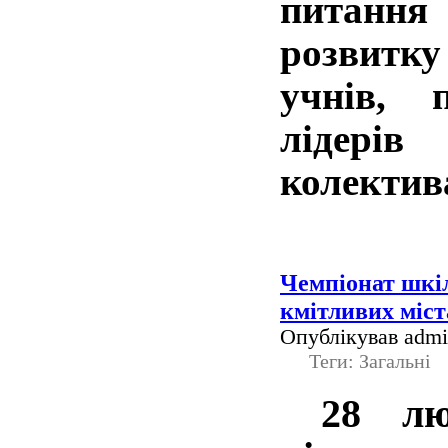
питанн
розвитку
учнів, 
лідері
колекти
Чемпіонат шкіл
кмітливих міст
Опублікував admin
Теги: Загальні
28 лют