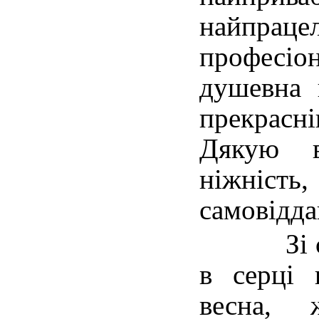
найпраце
професіо
душевна 
прекрас
Дякую 
ніжніс
самовідда
Зі свят
в серці 
весна, 