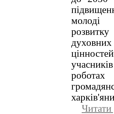
підвищенн
молоді
розвит
духовних
цінност
учасник
робота
громад
харків'ян
Читати 