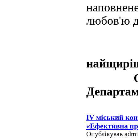
наповнене
любов'ю 
найщирі
О.І.Д
Департам
ІV міський кон
«Ефективна пр
Опублікував admin