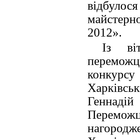
відбулос
майстерн
2012».
Із ві
перемо
конку
Харківс
Геннадій
Перемо
нагоро