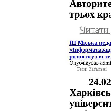
Авторит
трьох кр
Читати 
ІІІ Міська пед
«Інформатизаці
розвитку систе
Опублікував admin
Теги: Загальні
24.02.2
Харківс
універси