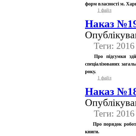
форм власності м. Харк
1 файл
Наказ №19
Опублікував
Теги: 2016
Про підсумки зді
спеціалізованих загал
року.
1 файл
Наказ №181
Опублікував
Теги: 2016
Про порядок роботи
книги.