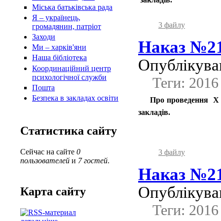
Міська батьківська рада
Я – українець,
3 файлу
громадянин, патріот
Заходи
Наказ №21
Ми – харків'яни
Наша бібліотека
Опублікував
Координаційний центр
психологічної служби
Теги: 2016
Пошта
Безпека в закладах освіти
Про проведення Х м
закладів.
Статистика сайту
Сейчас на сайте
0
3 файлу
пользователей
и
7 гостей
.
Наказ №21
Опублікував
Карта сайту
Теги: 2016