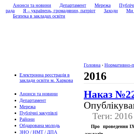
Анонси та новини
Департамент
Мережа
Публічн
рада
Я – українець, громадянин, патріот
Заходи
Ми 
Безпека в закладах освіти
Головна
›
Нормативно-п
2016
Електронна реєстрація в
заклади освіти м. Харкова
Наказ №22
Анонси та новини
Департамент
Опублікував
Мережа
Публічні закупівлі
Теги: 2016
Райони
Обдарована молодь
Про проведення IX 
ЗНО / НМТ / ДПА
закладів.