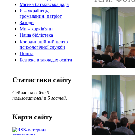
Міська батьківська рада
Я – українець,
громадянин, патріот
Заходи
Ми – харків'яни
Наша бібліотека
Координаційний центр
психологічної служби
Пошта
Безпека в закладах освіти
Статистика сайту
Сейчас на сайте
0
пользователей
и
5 гостей
.
Карта сайту