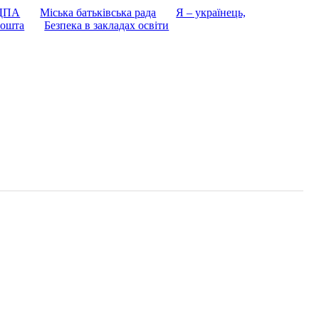
 ДПА
Міська батьківська рада
Я – українець,
ошта
Безпека в закладах освіти