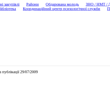
ні закупівлі
Райони
Обдарована молодь
ЗНО / НМТ /
ібліотека
Координаційний центр психологічної служби
П
 публікації 29/07/2009