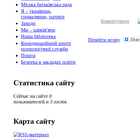
Міська батьківська рада
Я – українець,
громадянин, патріот
Коментувати
Заходи
Ми – харків'яни
Наша бібліотека
Перейти вгору
Координаційний центр
психологічної служби
Пошта
Безпека в закладах освіти
Статистика сайту
Сейчас на сайте
0
пользователей
и
3 гостя
.
Карта сайту