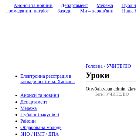
Анонси та новини
Департамент
Мережа
Публіч
громадянин, патріот
Заходи
Ми – харків'яни
Наша б
Головна
›
УЧИТЕЛЮ
Уроки
Електронна реєстрація в
заклади освіти м. Харкова
Опублікував admin. Дата
Теги: УЧИТЕЛЮ
Анонси та новини
Департамент
Мережа
Публічні закупівлі
Райони
Обдарована молодь
ЗНО / НМТ / ДПА