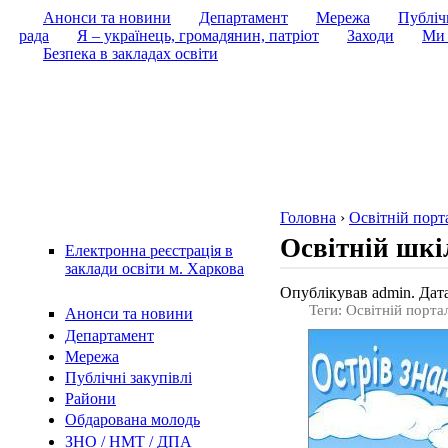
Анонси та новини
Департамент
Мережа
Публічн
рада
Я – українець, громадянин, патріот
Заходи
Ми 
Безпека в закладах освіти
Головна
›
Освітній порт
Освітній шкі
Електронна реєстрація в
заклади освіти м. Харкова
Опублікував admin. Дата
Теги: Освітній порта
Анонси та новини
Департамент
Мережа
Публічні закупівлі
Райони
Обдарована молодь
ЗНО / НМТ / ДПА