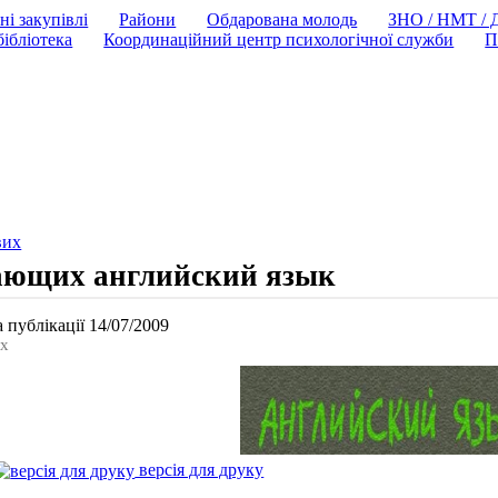
ні закупівлі
Райони
Обдарована молодь
ЗНО / НМТ /
ібліотека
Координаційний центр психологічної служби
П
вих
чающих английский язык
 публікації 14/07/2009
их
версія для друку