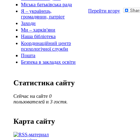
Міська батьківська рада
Перейти вгору
Я – українець,
громадянин, патріот
Заходи
Ми – харків'яни
Наша бібліотека
Координаційний центр
психологічної служби
Пошта
Безпека в закладах освіти
Статистика сайту
Сейчас на сайте
0
пользователей
и
3 гостя
.
Карта сайту