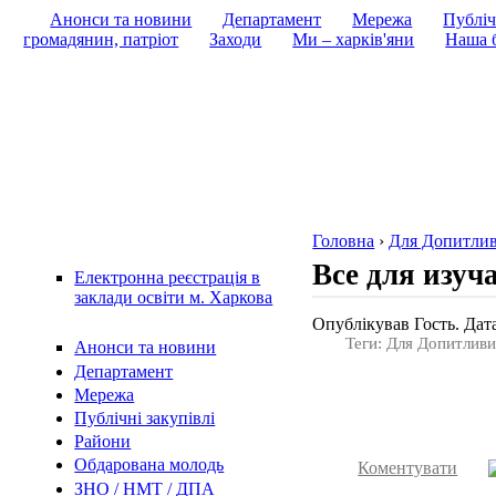
Анонси та новини
Департамент
Мережа
Публіч
громадянин, патріот
Заходи
Ми – харків'яни
Наша б
Головна
›
Для Допитли
Все для изу
Електронна реєстрація в
заклади освіти м. Харкова
Опублікував Гость. Дата
Теги: Для Допитлив
Анонси та новини
Департамент
Мережа
Публічні закупівлі
Райони
Обдарована молодь
Коментувати
ЗНО / НМТ / ДПА