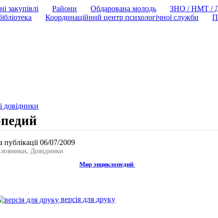
ні закупівлі
Райони
Обдарована молодь
ЗНО / НМТ /
ібліотека
Координаційний центр психологічної служби
П
і довідники
опедий
 публікації 06/07/2009
Словники, Довідники
Мир энциклопедий
версія для друку