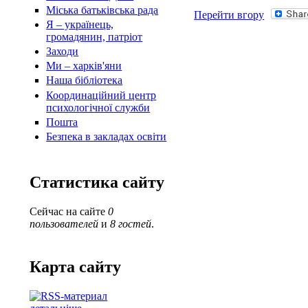
Міська батьківська рада
Перейти вгору
Я – українець,
громадянин, патріот
Заходи
Ми – харків'яни
Наша бібліотека
Координаційний центр
психологічної служби
Пошта
Безпека в закладах освіти
Статистика сайту
Сейчас на сайте
0
пользователей
и
8 гостей
.
Карта сайту