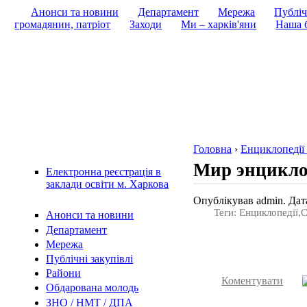
Анонси та новини
Департамент
Мережа
Публіч
громадянин, патріот
Заходи
Ми – харків'яни
Наша б
Головна
›
Енциклопедії 
Мир энцикл
Електронна реєстрація в
заклади освіти м. Харкова
Опублікував admin. Дата
Теги: Енциклопедії,
Анонси та новини
Департамент
Мережа
Публічні закупівлі
Райони
Коментувати
Обдарована молодь
ЗНО / НМТ / ДПА