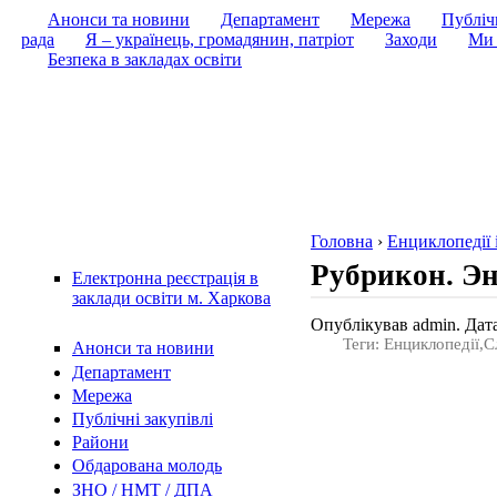
Анонси та новини
Департамент
Мережа
Публічн
рада
Я – українець, громадянин, патріот
Заходи
Ми 
Безпека в закладах освіти
Головна
›
Енциклопедії 
Рубрикон. Эн
Електронна реєстрація в
заклади освіти м. Харкова
Опублікував admin. Дата
Теги: Енциклопедії,
Анонси та новини
Департамент
Мережа
Публічні закупівлі
Райони
Обдарована молодь
ЗНО / НМТ / ДПА