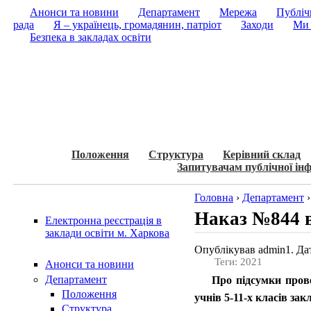
Анонси та новини
Департамент
Мережа
Публічн
рада
Я – українець, громадянин, патріот
Заходи
Ми 
Безпека в закладах освіти
Положення
Структура
Керівний склад
Запитувачам публічної інф
Головна
›
Департамент
Наказ №844 в
Електронна реєстрація в
заклади освіти м. Харкова
Опублікував admin1. Дат
Теги: 2021
Анонси та новини
Департамент
Про підсумки прове
Положення
учнів 5-11-х класів зак
Структура