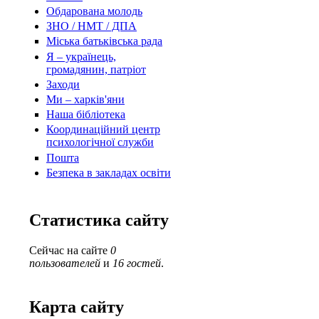
Обдарована молодь
ЗНО / НМТ / ДПА
Міська батьківська рада
Я – українець,
громадянин, патріот
Заходи
Ми – харків'яни
Наша бібліотека
Координаційний центр
психологічної служби
Пошта
Безпека в закладах освіти
Статистика сайту
Сейчас на сайте
0
пользователей
и
16 гостей
.
Карта сайту