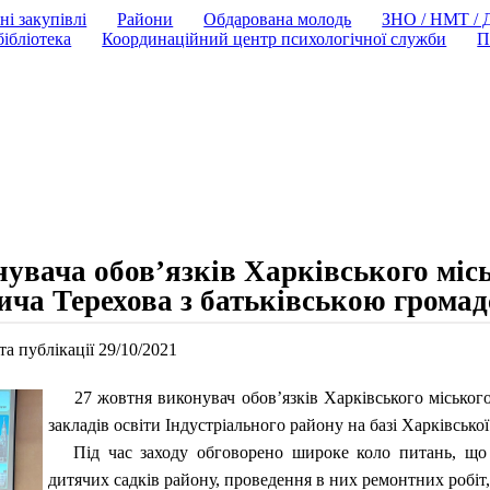
ні закупівлі
Райони
Обдарована молодь
ЗНО / НМТ /
ібліотека
Координаційний центр психологічної служби
П
нувача обов’язків Харківського міс
ча Терехова з батьківською громад
а публікації 29/10/2021
27 жовтня виконувач обов’язків Харківського міського 
закладів освіти Індустріального району на базі Харківсько
Під час заходу обговорено широке коло питань, що ст
дитячих садків району, проведення в них ремонтних робіт