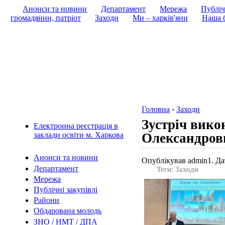
Анонси та новини
Департамент
Мережа
Публіч
громадянин, патріот
Заходи
Ми – харків'яни
Наша б
Головна
›
Заходи
Зустріч вико
Електронна реєстрація в
Олександрови
заклади освіти м. Харкова
Анонси та новини
Опублікував admin1. Дат
Департамент
Теги: Заходи
Мережа
Публічні закупівлі
Райони
Обдарована молодь
ЗНО / НМТ / ДПА