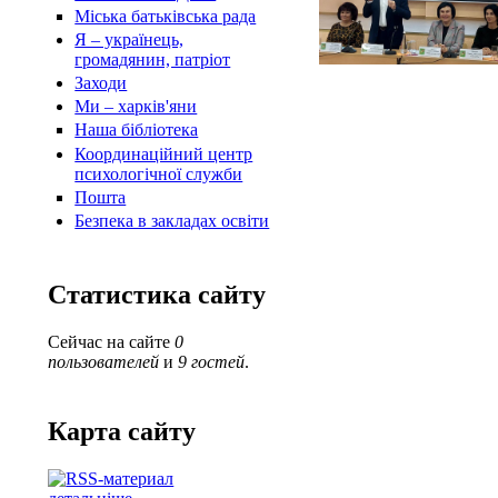
Міська батьківська рада
Я – українець,
громадянин, патріот
Заходи
Ми – харків'яни
Наша бібліотека
Координаційний центр
психологічної служби
Пошта
Безпека в закладах освіти
Статистика сайту
Сейчас на сайте
0
пользователей
и
9 гостей
.
Карта сайту