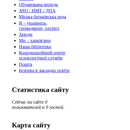
Обдарована молодь
ЗНО / НМТ / ДПА
Міська батьківська рада
Я – українець,
громадянин, патріот
Заходи
Ми – харків'яни
Наша бібліотека
Координаційний центр
психологічної служби
Пошта
Безпека в закладах освіти
Статистика сайту
Сейчас на сайте
0
пользователей
и
9 гостей
.
Карта сайту