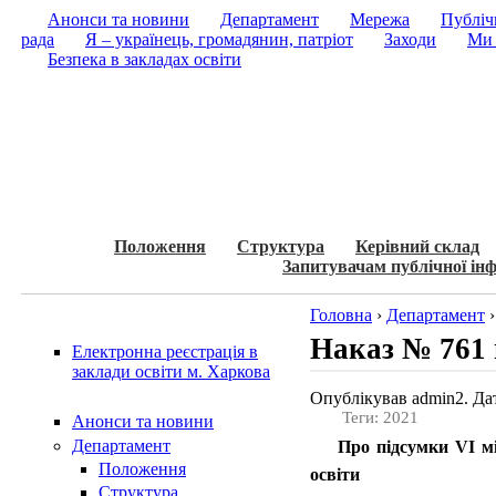
Анонси та новини
Департамент
Мережа
Публічн
рада
Я – українець, громадянин, патріот
Заходи
Ми 
Безпека в закладах освіти
Положення
Структура
Керівний склад
Запитувачам публічної інф
Головна
›
Департамент
Наказ № 761 в
Електронна реєстрація в
заклади освіти м. Харкова
Опублікував admin2. Дат
Теги: 2021
Анонси та новини
Департамент
Про підсумки VІ міс
Положення
освіти
Структура