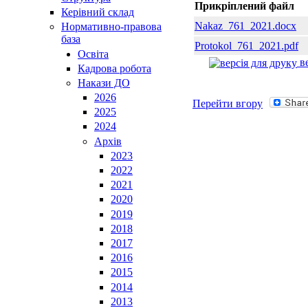
Прикріплений файл
Керівний склад
Nakaz_761_2021.docx
Нормативно-правова
база
Protokol_761_2021.pdf
Освiта
ве
Кадрова робота
Накази ДО
2026
Перейти вгору
2025
2024
Архів
2023
2022
2021
2020
2019
2018
2017
2016
2015
2014
2013