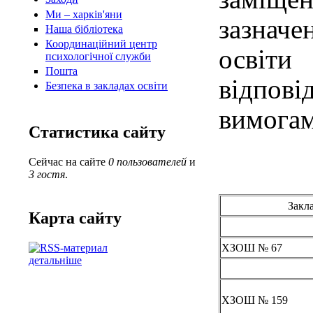
Ми – харків'яни
зазначе
Наша бібліотека
Координаційний центр
освіт
психологічної служби
Пошта
відпов
Безпека в закладах освіти
вимогам
Статистика сайту
Сейчас на сайте
0 пользователей
и
3 гостя
.
Закл
Карта сайту
ХЗОШ № 67
детальніше
ХЗОШ № 159