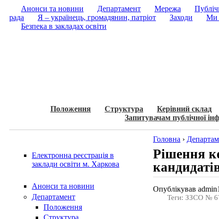
Анонси та новини
Департамент
Мережа
Публічн
рада
Я – українець, громадянин, патріот
Заходи
Ми 
Безпека в закладах освіти
Положення
Структура
Керівний склад
Запитувачам публічної інф
Головна
›
Департам
Рішення к
Електронна реєстрація в
кандидаті
заклади освіти м. Харкова
Анонси та новини
Опублікував admin1
Департамент
Теги: ЗЗСО № 6
Положення
Структура