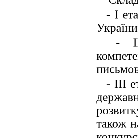
- І ет
України 
- ІІ 
компет
письмов
- ІІІ 
держав
розвитк
також н
конку