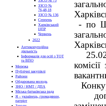
ЗЗСО № 75
загальн
ЗЗСО №
76,48,18
Харківс
ЗЗСО № 136
Серпень
- по Ш
Харківський
ЦПР
загальн
Червень
2022
Харківсь
Антикорупційна
діяльність
25.02.2
Інформація для осіб з ТОТ
та ВПО
комісії
Мережа
Публічні закупівлі
вакантн
Райони
Обдарована молодь
Конкур
ЗНО / НМТ / ДПА
Міська батьківська рада
допуст
Я – українець, громадянин,
патріот
заміще
Заходи