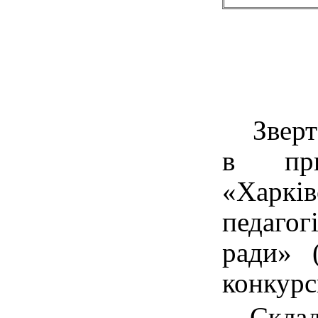
Зверта
в при
«Харкі
педагог
ради» (
конкурс
Складо