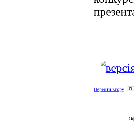
презента
Перейти вгору
Оф