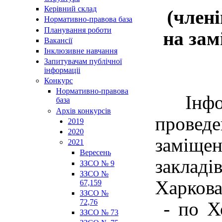
Керівний склад
(члені
Нормативно-правова база
Планування роботи
на зам
Вакансії
Інклюзивне навчання
Запитувачам публічної
інформаціі
Конкурс
Нормативно-правова
Інформ
база
Архів конкурсів
провед
2019
2020
заміщен
2021
Вересень
закладі
ЗЗСО № 9
ЗЗСО №
Харкова
67,159
ЗЗСО №
72,76
- по Хо
ЗЗСО № 73