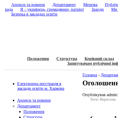
Анонси та новини
Департамент
Мережа
Публічн
рада
Я – українець, громадянин, патріот
Заходи
Ми 
Безпека в закладах освіти
Положення
Структура
Керівний склад
Запитувачам публічної інф
Головна
›
Департам
Оголошенн
Електронна реєстрація в
заклади освіти м. Харкова
Опублікував admin1
Теги: Вересень
Анонси та новини
Департамент
Положення
Структура