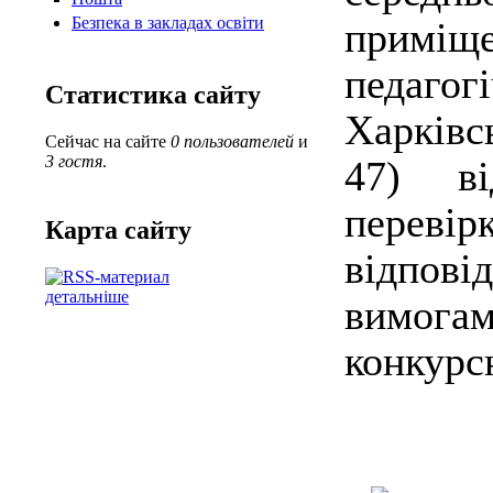
Безпека в закладах освіти
примі
педаго
Статистика сайту
Харківс
Сейчас на сайте
0 пользователей
и
3 гостя
.
47) ві
перевір
Карта сайту
відпові
детальніше
вимогам
конкурс