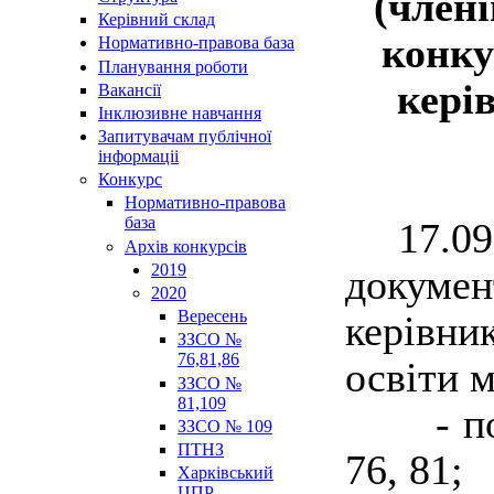
(члені
Керівний склад
конку
Нормативно-правова база
Планування роботи
кері
Вакансії
Інклюзивне навчання
Запитувачам публічної
інформаціі
Конкурс
Нормативно-правова
база
17.09.2
Архів конкурсів
2019
докуме
2020
Вересень
керівни
ЗЗСО №
76,81,86
освіти м
ЗЗСО №
81,109
- 
ЗЗСО № 109
ПТНЗ
76, 81;
Харківський
ЦПР