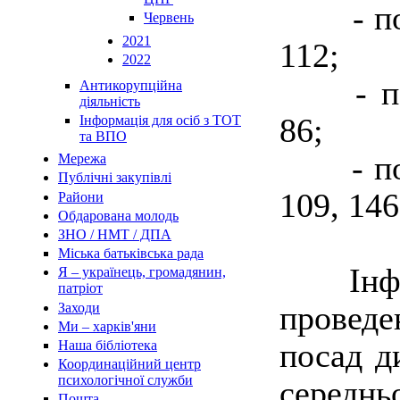
- 
Червень
2021
112;
2022
- 
Антикорупційна
діяльність
86;
Інформація для осіб з ТОТ
та ВПО
- 
Мережа
Публічні закупівлі
109, 146
Райони
Обдарована молодь
ЗНО / НМТ / ДПА
Міська батьківська рада
Інформ
Я – українець, громадянин,
патріот
проведе
Заходи
Ми – харків'яни
посад д
Наша бібліотека
Координаційний центр
психологічної служби
середнь
Пошта