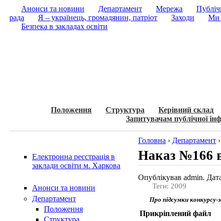
Анонси та новини
Департамент
Мережа
Публічн
рада
Я – українець, громадянин, патріот
Заходи
Ми 
Безпека в закладах освіти
Положення
Структура
Керівний склад
Запитувачам публічної інф
Головна
›
Департамент
Наказ №166 в
Електронна реєстрація в
заклади освіти м. Харкова
Опублікував admin. Дата
Теги: 2009
Анонси та новини
Департамент
Про підсумки конкурсу-
Положення
Прикріплений файл
Структура