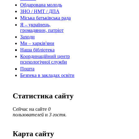
Обдарована молодь
ЗНО / НМТ / ДПА
Міська батьківська рада
Я – українець,
громадянин, патріот
Заходи
Ми – харків'яни
Наша бібліотека
Координаційний центр
психологічної служби
Пошта
Безпека в закладах освіти
Статистика сайту
Сейчас на сайте
0
пользователей
и
3 гостя
.
Карта сайту