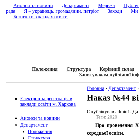
Анонси та новини
Департамент
Мережа
Публічн
рада
Я – українець, громадянин, патріот
Заходи
Ми 
Безпека в закладах освіти
Положення
Структура
Керівний склад
Запитувачам публічної інф
Головна
›
Департамент
Наказ №44 ві
Електронна реєстрація в
заклади освіти м. Харкова
Опублікував admin1. Дат
Теги: 2020
Анонси та новини
Департамент
Про проведення ХХІ
Положення
середньої освіти.
Структура