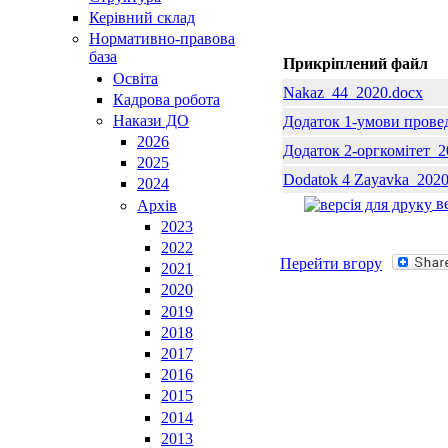
Керівний склад
Нормативно-правова
база
Прикріплений файл
Освiта
Nakaz_44_2020.docx
Кадрова робота
Накази ДО
Додаток 1-умови прове
2026
Додаток 2-оргкомітет_2
2025
Dodatok 4 Zayavka_2020
2024
ве
Архів
2023
2022
Перейти вгору
2021
2020
2019
2018
2017
2016
2015
2014
2013