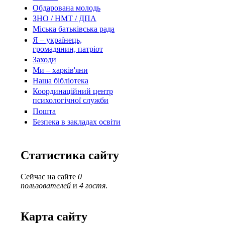
Обдарована молодь
ЗНО / НМТ / ДПА
Міська батьківська рада
Я – українець,
громадянин, патріот
Заходи
Ми – харків'яни
Наша бібліотека
Координаційний центр
психологічної служби
Пошта
Безпека в закладах освіти
Статистика сайту
Сейчас на сайте
0
пользователей
и
4 гостя
.
Карта сайту