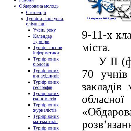
Обдарована молодь
Стипендії
Турнiри, конкурси,
олiмпiади
Учень року
9-11-х кла
Календар
турнірів
міста.
Турнір з основ
інформатики
У ІІ (фі
Турнір юних
біологів
70 учнів
Турнір юних
винахідників
Турнір юних
закладів 
географів
Турнір юних
обласної
економістів
Турнір юних
«Обдаро
журналістів
Турнір юних
розв’язан
математиків
Турнір юних