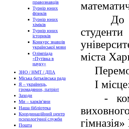
математич
правознавців
Турнір юних
фізиків
До скл
Турнір юних
хіміків
студент
Турнір юних
істориків
університ
Конкурс знавців
української мови
міста Хар
Олімпіада
«Путівка в
науку»
Перемож
ЗНО / НМТ / ДПА
Міська батьківська рада
І місце
Я – українець,
громадянин, патріот
-
ко
Заходи
Ми – харків'яни
виховно
Наша бібліотека
Координаційний центр
психологічної служби
гімназія»
Пошта