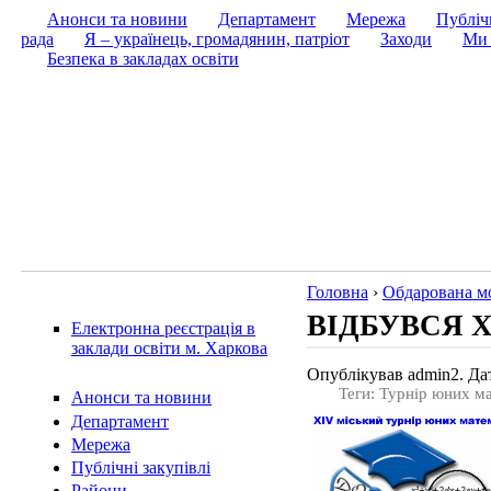
Анонси та новини
Департамент
Мережа
Публічн
рада
Я – українець, громадянин, патріот
Заходи
Ми 
Безпека в закладах освіти
Головна
›
Обдарована м
ВІДБУВСЯ 
Електронна реєстрація в
заклади освіти м. Харкова
Опублікував admin2. Дат
Теги: Турнір юних м
Анонси та новини
Департамент
Мережа
Публічні закупівлі
Райони