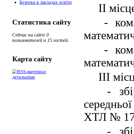
Безпека в закладах освіти
ІІ місц
-
ком
Статистика сайту
математич
Сейчас на сайте
0
пользователей
и
15 гостей
.
-
ком
Карта сайту
математич
ІІІ місц
детальніше
-
зб
середньої
ХТЛ № 17
-
зб