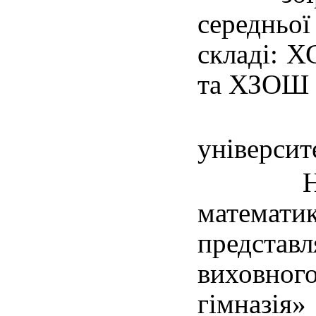
середньо
складі: 
та ХЗОШ 
університ
На Вс
математик
предста
виховно
гімназія