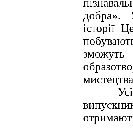
пізнаваль
добра». 
історії Ц
побувають
зможут
образотв
мистецтва
Усі уч
випускник
отримають