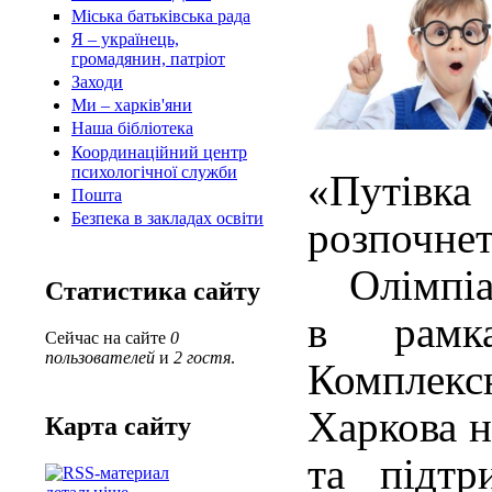
Міська батьківська рада
Я – українець,
громадянин, патріот
Заходи
Ми – харків'яни
Наша бібліотека
Координаційний центр
психологічної служби
«Путівка
Пошта
Безпека в закладах освіти
розпочнет
Олімпіад
Статистика сайту
в рамка
Сейчас на сайте
0
пользователей
и
2 гостя
.
Комплекс
Харкова н
Карта сайту
та підтр