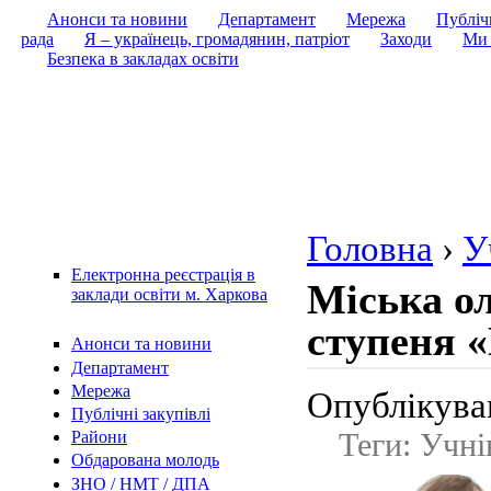
Анонси та новини
Департамент
Мережа
Публічн
рада
Я – українець, громадянин, патріот
Заходи
Ми 
Безпека в закладах освіти
Головна
›
У
Електронна реєстрація в
Міська о
заклади освіти м. Харкова
ступеня «
Анонси та новини
Департамент
Мережа
Опублікував
Публічні закупівлі
Теги: Учні
Райони
Обдарована молодь
ЗНО / НМТ / ДПА