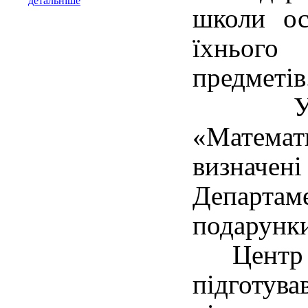
детальніше
школи ос
їхнього
предметів
У номі
«Матема
визначен
Департаме
подарунк
Центр ди
підготува