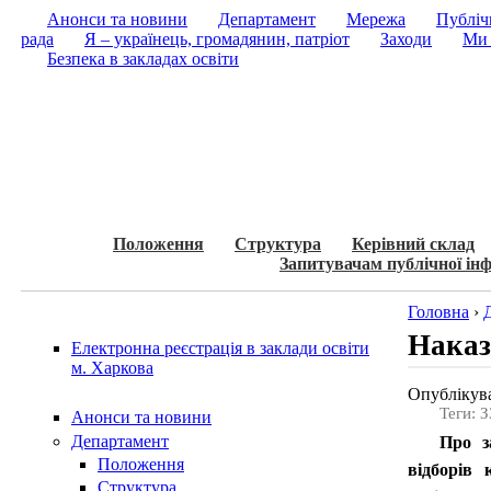
Анонси та новини
Департамент
Мережа
Публічн
рада
Я – українець, громадянин, патріот
Заходи
Ми 
Безпека в закладах освіти
Положення
Структура
Керівний склад
Запитувачам публічної інф
Головна
›
Наказ
Електронна реєстрація в заклади освіти
м. Харкова
Опублікува
Теги: 
Анонси та новини
Департамент
Про за
Положення
відборів 
Структура