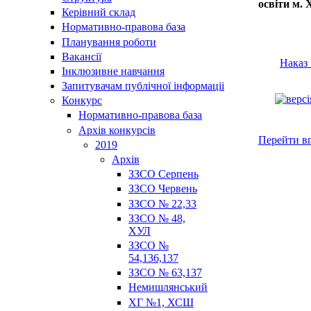
освіти м. 
Керівний склад
Нормативно-правова база
Планування роботи
Вакансії
Наказ 
Інклюзивне навчання
Запитувачам публічної інформаціі
Конкурс
Нормативно-правова база
Архів конкурсів
Перейти в
2019
Архів
ЗЗСО Серпень
ЗЗСО Червень
ЗЗСО № 22,33
ЗЗСО № 48,
ХУЛ
ЗЗСО №
54,136,137
ЗЗСО № 63,137
Немишлянський
ХГ №1, ХСШ