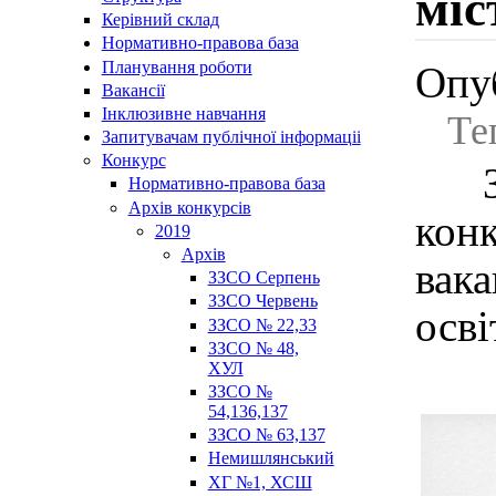
міс
Керівний склад
Нормативно-правова база
Планування роботи
Опуб
Вакансії
Інклюзивне навчання
Те
Запитувачам публічної інформаціі
Конкурс
З 
Нормативно-правова база
Архів конкурсів
кон
2019
Архів
вак
ЗЗСО Серпень
ЗЗСО Червень
осві
ЗЗСО № 22,33
ЗЗСО № 48,
ХУЛ
ЗЗСО №
54,136,137
ЗЗСО № 63,137
Немишлянський
ХГ №1, ХСШ