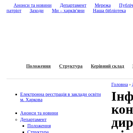
Анонси та новини
Департамент
Мережа
Публіч
патріот
Заходи
Ми – харків'яни
Наша бібліотека
Положення
Структура
Керівний склад
Головна
›
Інф
Електронна реєстрація в заклади освіти
м. Харкова
кон
Анонси та новини
дир
Департамент
Положення
Структура