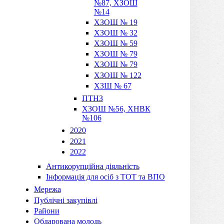
№87, ХЗОШ
№14
ХЗОШ № 19
ХЗОШ № 32
ХЗОШ № 59
ХЗОШ № 79
ХЗОШ № 79
ХЗОШ № 122
ХЗШ № 67
ПТНЗ
ХЗОШ №56, ХНВК
№106
2020
2021
2022
Антикорупційна діяльність
Інформація для осіб з ТОТ та ВПО
Мережа
Публічні закупівлі
Райони
Обдарована молодь