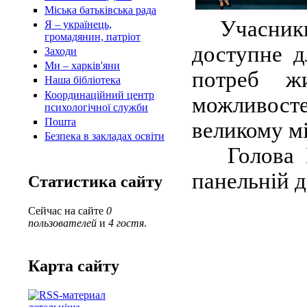
Міська батьківська рада
Учасники 
Я – українець,
громадянин, патріот
доступне д
Заходи
Ми – харків'яни
потреб жи
Наша бібліотека
Координаційний центр
можливост
психологічної служби
Пошта
великому мі
Безпека в закладах освіти
Голова Міс
панельній д
Статистика сайту
Сейчас на сайте
0
пользователей
и
4 гостя
.
Карта сайту