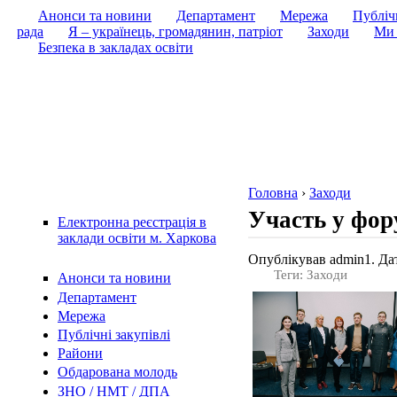
Анонси та новини
Департамент
Мережа
Публічн
рада
Я – українець, громадянин, патріот
Заходи
Ми 
Безпека в закладах освіти
Головна
›
Заходи
Участь у фор
Електронна реєстрація в
заклади освіти м. Харкова
Опублікував admin1. Дат
Теги: Заходи
Анонси та новини
Департамент
Мережа
Публічні закупівлі
Райони
Обдарована молодь
ЗНО / НМТ / ДПА