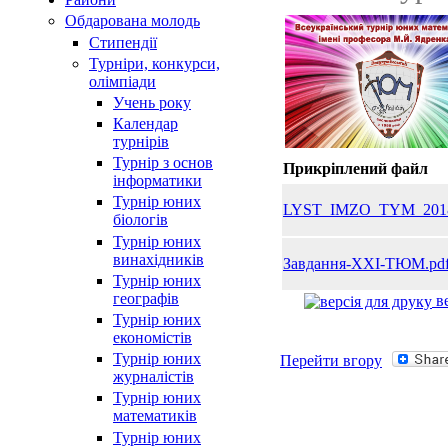
Обдарована молодь
Стипендії
Турнiри, конкурси,
олiмпiади
Учень року
Календар
турнірів
Турнір з основ
Прикріплений файл
інформатики
Турнір юних
LYST_IMZO_TYM_2018
біологів
Турнір юних
винахідників
Завдання-ХХI-ТЮМ.pd
Турнір юних
географів
ве
Турнір юних
економістів
Турнір юних
Перейти вгору
журналістів
Турнір юних
математиків
Турнір юних