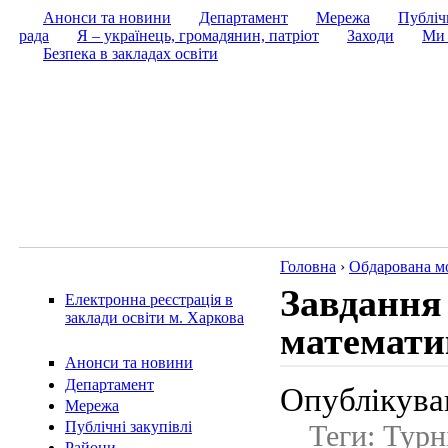
Анонси та новини
Департамент
Мережа
Публічн
рада
Я – українець, громадянин, патріот
Заходи
Ми 
Безпека в закладах освіти
Головна
›
Обдарована м
Завдання
Електронна реєстрація в
заклади освіти м. Харкова
математик
Анонси та новини
Департамент
Опублікував
Мережа
Публічні закупівлі
Теги: Турн
Райони