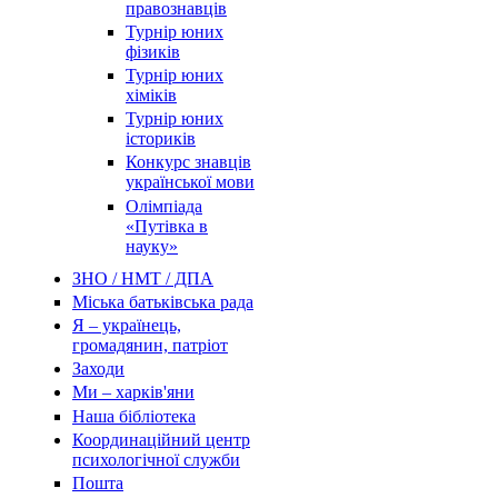
правознавців
Турнір юних
фізиків
Турнір юних
хіміків
Турнір юних
істориків
Конкурс знавців
української мови
Олімпіада
«Путівка в
науку»
ЗНО / НМТ / ДПА
Міська батьківська рада
Я – українець,
громадянин, патріот
Заходи
Ми – харків'яни
Наша бібліотека
Координаційний центр
психологічної служби
Пошта